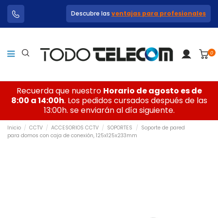
Descubre las
ventajas para profesionales
0
Recuerda que nuestro
Horario de agosto es de
8:00 a 14:00h
. Los pedidos cursados después de las
13:00h. se enviarán al día siguiente.
Inicio
CCTV
ACCESORIOS CCTV
SOPORTES
Soporte de pared
para domos con caja de conexión, 125x125x233mm