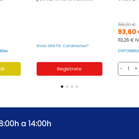
156,00 €
93,60
113,26 € I
Envío GRATIS. Condiciones*
días
DISPONIBI
dir
Registrate
-
+
8:00h a 14:00h