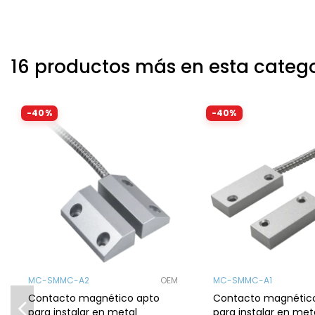
16 productos más en esta categ
-40%
-40%
MC-SMMC-A2
OEM
MC-SMMC-A1
Contacto magnético apto
Contacto magnétic
para instalar en metal
para instalar en met