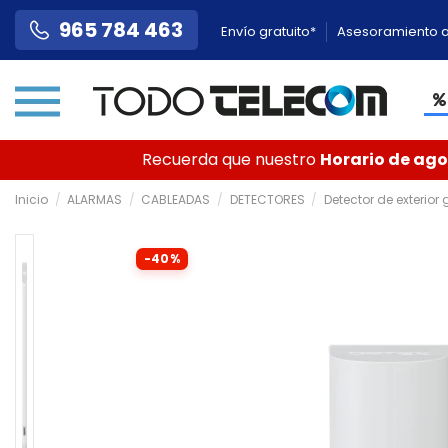
965 784 463
Envío gratuito*
Asesoramiento a
Recuerda que nuestro
Horario de agos
Inicio
ALARMAS
CABLEADAS
DETECTORES
Detector de exterio
-40%