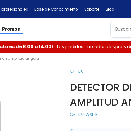
 profesionales
Base de Conocimiento
Soporte
Blog
Promos
to es de 8:00 a 14:00h
. Los pedidos cursados después de 
r gran amplitud angular
OPTEX
DETECTOR D
AMPLITUD 
OPTEX-WXI-R