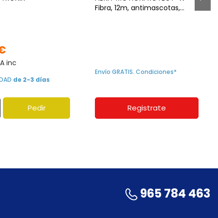
Fibra, 12m, antimascotas,
Grado 2. Blanco
 €
VA inc
Envío GRATIS. Condiciones*
LIDAD
de 2-3 días
Pedir
Registrate
965 784 463