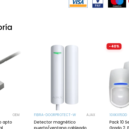
oría
-40%
OEM
FIBRA-DOORPROTECT-W
AJAX
10XKX15DD
o apto
Detector magnético
Pack 10 S
al
puerta/ventana cableado
Grado 2. 