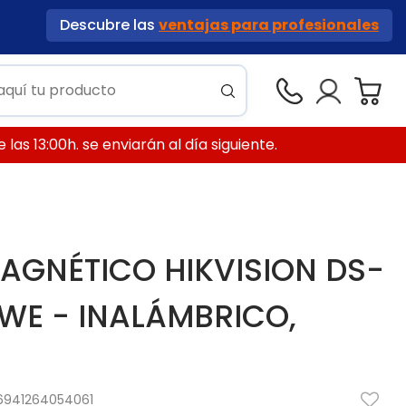
Descubre las
ventajas para profesionales
las 13:00h. se enviarán al día siguiente.
AGNÉTICO HIKVISION DS-
E - INALÁMBRICO,
6941264054061