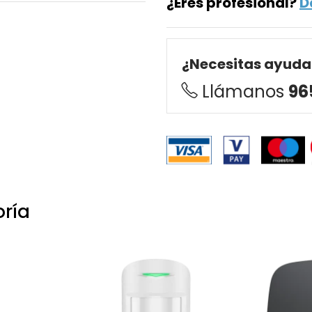
¿Eres profesional?
D
¿Necesitas ayuda
Llámanos
96
oría