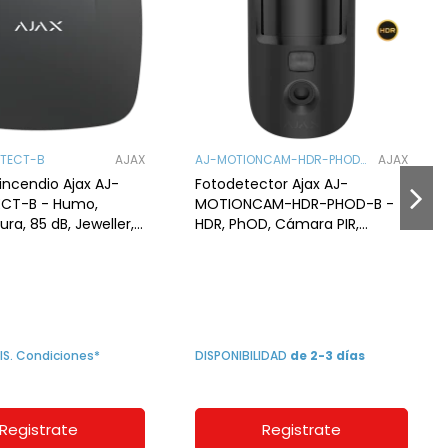
OTECT-B
AJAX
AJ-MOTIONCAM-HDR-PHOD-
AJAX
B
incendio Ajax AJ-
Fotodetector Ajax AJ-
ECT-B - Humo,
MOTIONCAM-HDR-PHOD-B -
ra, 85 dB, Jeweller,
HDR, PhOD, Cámara PIR,
 Negro
Wings, Grado 2. Negro
IS. Condiciones*
DISPONIBILIDAD
de 2-3 días
Registrate
Registrate