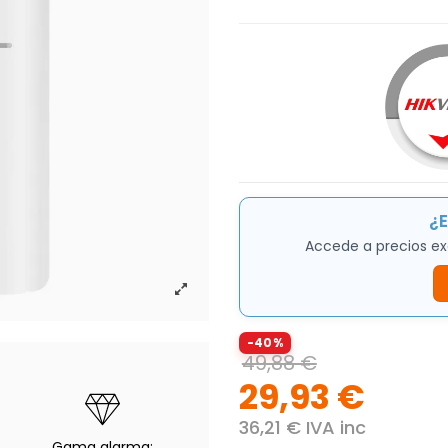
¿E
Accede a precios ex
-40%
49,88 €
29,93 €
36,21 € IVA inc
Gama alarma: