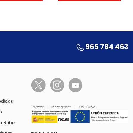
965 784 463
pedidos
Twitter
|
Instagram
|
YouTube
es
en Nube