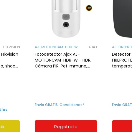
HIKVISION
AJ-MOTIONCAM-HDR-W
AJAX
AJ-FIREPR
Hikvision
Fotodetector Ajax AJ-
Detector 
-
MOTIONCAM-HDR-W - HDR,
FIREPROT
to, shock
Cámara PIR, Pet Immune,
temperatu
Wings, Grado 2. Blanco
EN14604.
Envío GRATIS. Condiciones*
Envío GRAT
días
dir
Registrate