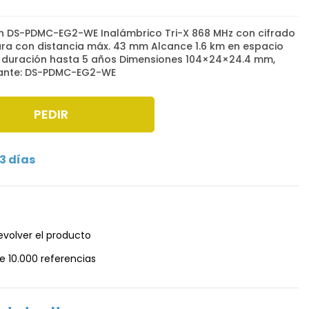
on DS-PDMC-EG2-WE Inalámbrico Tri-X 868 MHz con cifrado
ura con distancia máx. 43 mm Alcance 1.6 km en espacio
A, duración hasta 5 años Dimensiones 104×24×24.4 mm,
cante: DS-PDMC-EG2-WE
PEDIR
3 días
evolver el producto
e 10.000 referencias