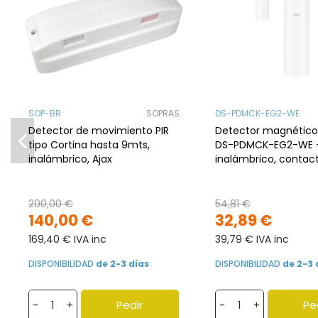
SOP-BR
SOPRAS
DS-PDMCK-EG2-WE
Detector de movimiento PIR
Detector magnético 
tipo Cortina hasta 9mts,
DS-PDMCK-EG2-WE 
inalámbrico, Ajax
inalámbrico, contac
y tilt, 1.6 km, CR123A
200,00 €
54,81 €
140,00 €
32,89 €
169,40 € IVA inc
39,79 € IVA inc
DISPONIBILIDAD
de 2-3 días
DISPONIBILIDAD
de 2-3 
Pedir
Pe
-
+
-
+