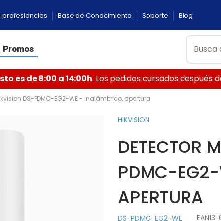
 profesionales
Base de Conocimiento
Soporte
Blog
Promos
to es de 8:00 a 14:00h
. Los pedidos cursados después de 
ikvision DS-PDMC-EG2-WE - inalámbrico, apertura
HIKVISION
DETECTOR M
PDMC-EG2-W
APERTURA
EAN13:
DS-PDMC-EG2-WE