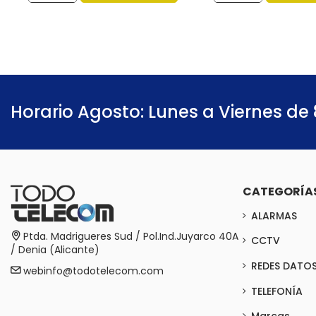
Horario Agosto: Lunes a Viernes de 
CATEGORÍA
ALARMAS
Ptda. Madrigueres Sud / Pol.Ind.Juyarco 40A
CCTV
/ Denia (Alicante)
REDES DATO
webinfo@todotelecom.com
TELEFONÍA