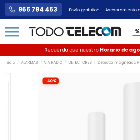
965 784 463
Envío gratuito*
Asesoramiento a
Recuerda que nuestro
Horario de agos
Inicio
ALARMAS
VIA RADIO
DETECTORES
Detector magnético H
-40%