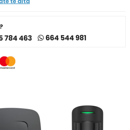
ate te alta
?
664 544 981
5 784 463