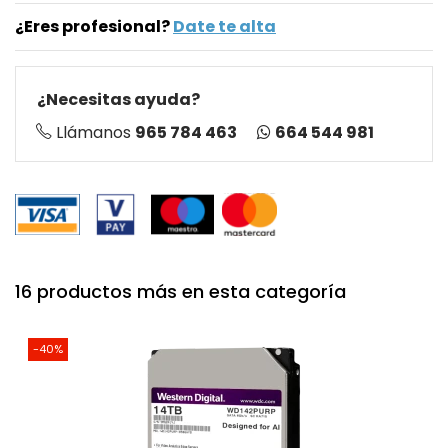
¿Eres profesional?
Date te alta
¿Necesitas ayuda?
664 544 981
Llámanos
965 784 463
16 productos más en esta categoría
-40%