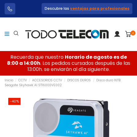
Descubre las
ventajas para profesionales
0
Recuerda que nuestro
Horario de agosto es de
8:00 a 14:00h
. Los pedidos cursados después de las
13:00h. se enviarán al día siguiente.
Inicio
CCTV
ACCESORIOS CCTV
DISCOS DUROS
Disco duro 16TB
Seagate Skyhawk AI ST16000VE002
-40%