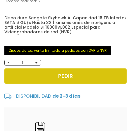
Compra máxima: 5
Disco duro Seagate Skyhawk AI Capacidad 16 TB Interfaz
SATA 6 Gb/s Hasta 32 transmisiones de inteligencia
artificial Modelo ST16000VE002 Especial para
Videograbadores de red (NVR)
Discos duros: venta limitada a pedidos con DVR o NVR
-
+
PEDIR
DISPONIBILIDAD
de 2-3 días