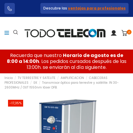
Descubre las
ventajas para profesionales
0
Recuerda que nuestro
Horario de agosto es de
8:00 a 14:00h
. Los pedidos cursados después de las
13:00h. se enviarán al día siguiente.
Inicio
TV TERRESTRE Y SATELITE
AMPLIFICACION
CABECERAS
PROFESIONALES
EK
Transmisor óptico para terrestre y satélite. IN 30-
2600MHz / OUT 1550nm láser DFB.
-17,35%