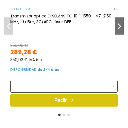
TO 10 FI 1550
EK
Transmisor óptico EKSELANS TO 10 FI 1550 - 47-2150
MHz, 10 dBm, SC/APC, láser DFB
350,00 €
289,28 €
350,02 € IVA inc
DISPONIBILIDAD
de 2-4 días
-
+
Pedir