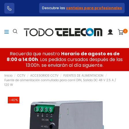
Descubre las
ventajas para profesionales
0
Recuerda que nuestro
Horario de agosto es de
8:00 a 14:00h
. Los pedidos cursados después de las
13:00h. se enviarán al día siguiente.
Inicio
CCTV
ACCESORIOS CCTV
FUENTES DE ALIMENTACION
Fuente de alimentación conmutada para carril DIN, Salida DC 48 V 2.5 A /
120 W
-40%