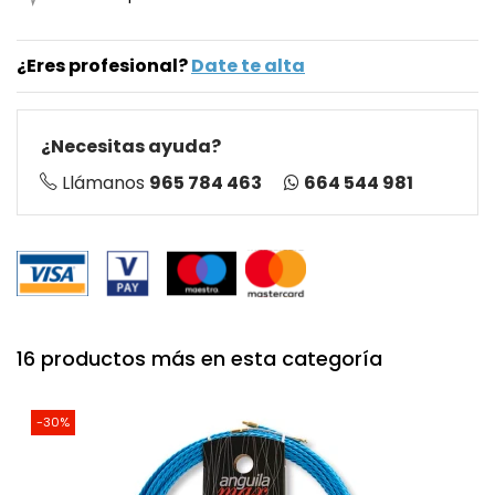
¿Eres profesional?
Date te alta
¿Necesitas ayuda?
664 544 981
Llámanos
965 784 463
16 productos más en esta categoría
-30%