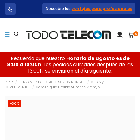
Descubre las
ventajas para profesionales
0
Recuerda que nuestro
Horario de agosto es de
8:00 a 14:00h
. Los pedidos cursados después de las
13:00h. se enviarán al día siguiente.
Inicio
HERRAMIENTAS
ACCESORIOS MONTAJE
GUIAS y
COMPLEMENTOS
Cabeza guía Flexible Super de 13mm, M5
-30%