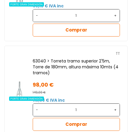
99,10 € IVA inc
-
+
Comprar
TT
63040 > Torreta tramo superior 2'5m,
Torre de 180mm, altura máxima 10mts (4
tramos)
98,00 €
140,00 €
118,58 € IVA inc
-
+
Comprar