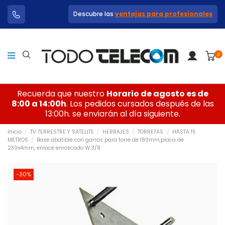
Descubre las
ventajas para profesionales
0
Recuerda que nuestro
Horario de agosto es de
8:00 a 14:00h
. Los pedidos cursados después de las
13:00h. se enviarán al día siguiente.
Inicio
TV TERRESTRE Y SATELITE
HERRAJES
TORRETAS
HASTA 15
METROS
Base abatible con garras para torre de 180mm,placa de
230x4mm, enlace enroscado W 3/8
-30%