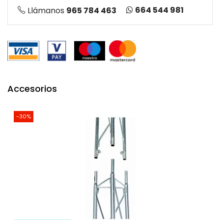
664 544 981
Llámanos
965 784 463
Accesorios
-30%