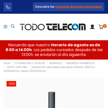
Descubre las
ventajas para profesionales
0
Recuerda que nuestro
Horario de agosto es de
8:00 a 14:00h
. Los pedidos cursados después de las
13:00h. se enviarán al día siguiente.
Inicio
TV TERRESTRE Y SATELITE
HERRAJES
SOPORTES PARABÓLICA
HASTA 240 CMS
Soporte de suelo Reforzado para antenas 240cms.
1000x100mm, placa 250x250mm
-30%