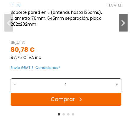
PP-70
TECATEL
Soporte pared en L (antenas hasta 135cms),
Diámetro 70mm, 545mm separación, placa
202x202mm
115,41 €
80,78 €
97,75 € IVA inc
Envío GRATIS. Condiciones*
-
+
Comprar