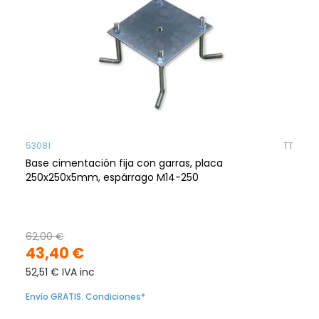
53081
TT
Base cimentación fija con garras, placa
250x250x5mm, espárrago M14-250
62,00 €
43,40 €
52,51 € IVA inc
Envío GRATIS. Condiciones*