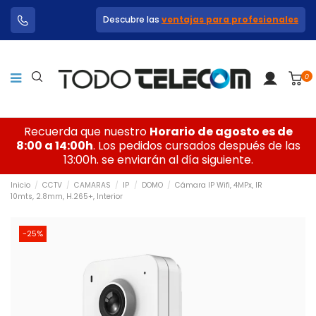
Descubre las
ventajas para profesionales
0
Recuerda que nuestro
Horario de agosto es de
8:00 a 14:00h
. Los pedidos cursados después de las
13:00h. se enviarán al día siguiente.
Inicio
CCTV
CAMARAS
IP
DOMO
Cámara IP Wifi, 4MPx, IR
10mts, 2.8mm, H.265+, Interior
-25%