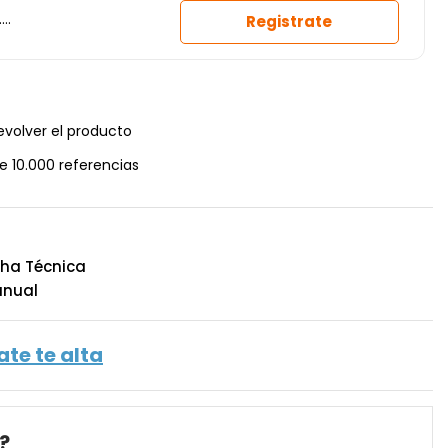
.
Registrate
o
evolver el producto
e 10.000 referencias
ha Técnica
nual
ate te alta
?