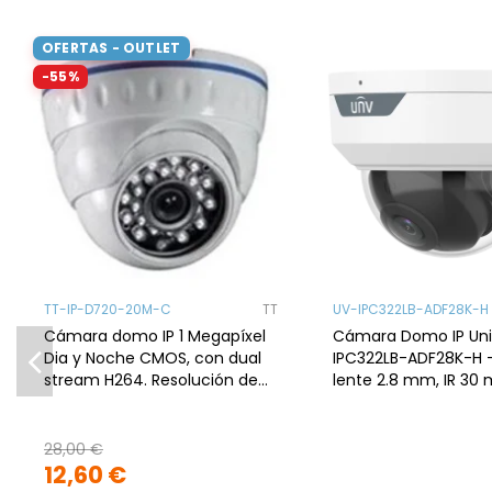
OFERTAS - OUTLET
-55%
TT-IP-D720-20M-C
TT
UV-IPC322LB-ADF28K-H
Cámara domo IP 1 Megapíxel
Cámara Domo IP Uni
Dia y Noche CMOS, con dual
IPC322LB-ADF28K-H -
stream H264. Resolución de
lente 2.8 mm, IR 30 
720p (1280x720) a 30 fps.
micrófono
28,00 €
12,60 €