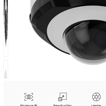
Alcance IR:
Resolución:
Lente: