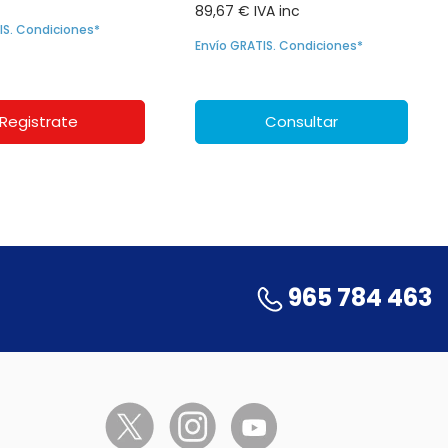
89,67 € IVA inc
IS. Condiciones*
Envío GRATIS. Condiciones*
Registrate
Consultar
965 784 463