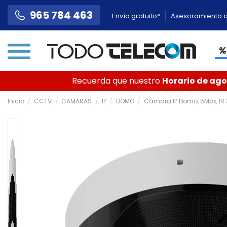
965 784 463
Envío gratuito*
Asesoramiento a
Recuerda que nuestro
Horario de agos
Inicio
CCTV
CAMARAS
IP
DOMO
Cámara IP Domo, 5Mpx, IR 3