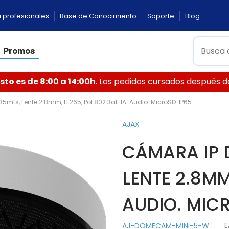
 profesionales
Base de Conocimiento
Soporte
Blog
Promos
to es de 8:00 a 14:00h
. Los pedidos cursados después de 
5mts, Lente 2.8mm, H.265, PoE802.3at. IA. Audio. MicroSD. IP65
AJAX
CÁMARA IP 
LENTE 2.8MM,
AUDIO. MICR
E
AJ-DOMECAM-MINI-5-W