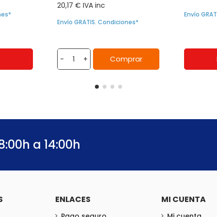
20,17 € IVA inc
nes*
Envío GRAT
Envío GRATIS. Condiciones*
e
Comprar
-
+
8:00h a 14:00h
S
ENLACES
MI CUENTA
Pago seguro
Mi cuenta