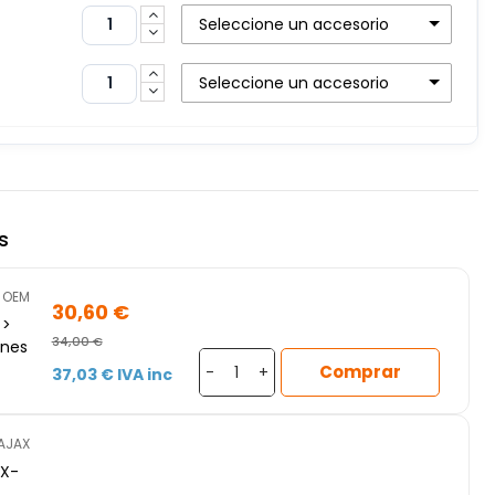
Seleccione un accesorio
Seleccione un accesorio
s
OEM
30,60 €
 >
34,00 €
ones
Comprar
-
+
37,03 € IVA inc
ible
AJAX
X-