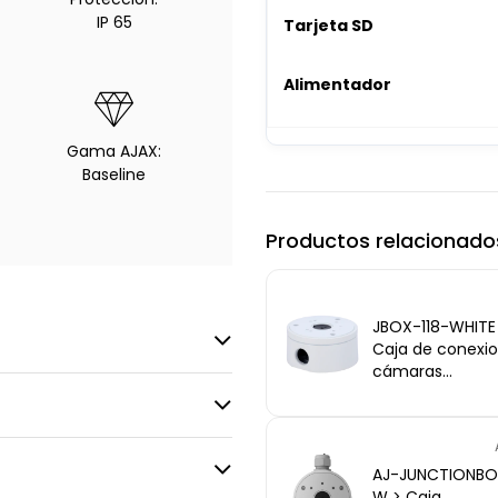
IP 65
Tarjeta SD
Alimentador
Gama AJAX:
Baseline
Productos relacionado
JBOX-118-WHITE
Caja de conexi
cámaras
interior/exterior
OEM JBOX-118-
WHITE - compat
cámaras Ajax,
AJ-JUNCTIONBO
aluminio, IP66
W > Caja