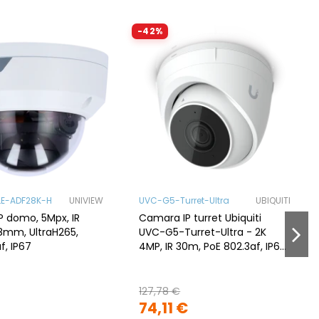
-42%
LE-ADF28K-H
UNIVIEW
UVC-G5-Turret-Ultra
UBIQUITI
 domo, 5Mpx, IR
Camara IP turret Ubiquiti
8mm, UltraH265,
UVC-G5-Turret-Ultra - 2K
f, IP67
4MP, IR 30m, PoE 802.3af, IP66
IK04
127,78 €
74,11 €