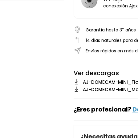
conexexión Ajax
118mm diametr
base. Apto para
Bullet, Domo y
Garantía hasta 3* años
Turret Ajax
14 días naturales para d
Envíos rápidos en más d
Ver descargas
AJ-DOMECAM-MINI_Fic
AJ-DOMECAM-MINI_Ma
¿Eres profesional?
D
¿Necesitas ayuda