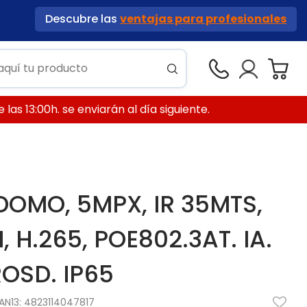
Descubre las
ventajas para profesionales
las 13:00h. se enviarán al día siguiente.
DOMO, 5MPX, IR 35MTS,
 H.265, POE802.3AT. IA.
OSD. IP65
AN13:
4823114047817