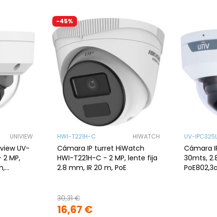
-45%
UNIVIEW
HWI-T221H-C
HIWATCH
UV-IPC325
view UV-
Cámara IP turret HiWatch
Cámara IP
 2 MP,
HWI-T221H-C - 2 MP, lente fija
30mts, 2.
m,
2.8 mm, IR 20 m, PoE
PoE802,3a
30,31 €
16,67 €