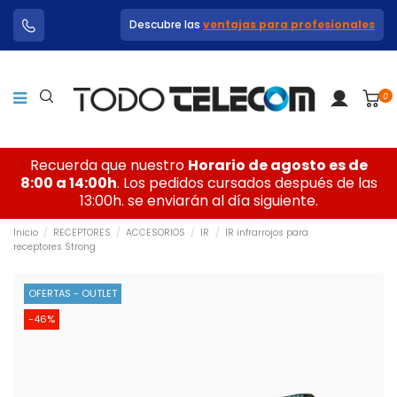
Descubre las
ventajas para profesionales
0
Recuerda que nuestro
Horario de agosto es de
8:00 a 14:00h
. Los pedidos cursados después de las
13:00h. se enviarán al día siguiente.
Inicio
RECEPTORES
ACCESORIOS
IR
IR infrarrojos para
receptores Strong
OFERTAS - OUTLET
-46%