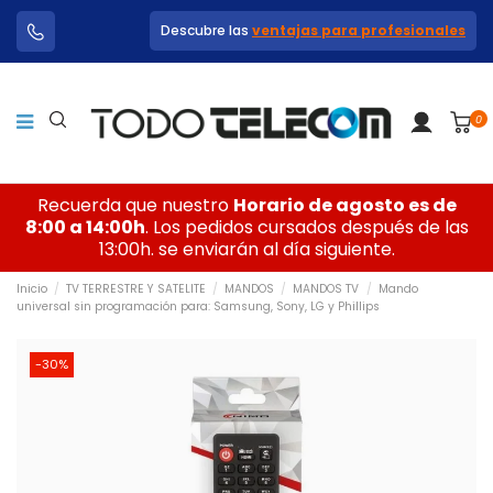
Descubre las
ventajas para profesionales
0
Recuerda que nuestro
Horario de agosto es de
8:00 a 14:00h
. Los pedidos cursados después de las
13:00h. se enviarán al día siguiente.
Inicio
TV TERRESTRE Y SATELITE
MANDOS
MANDOS TV
Mando
universal sin programación para: Samsung, Sony, LG y Phillips
-30%