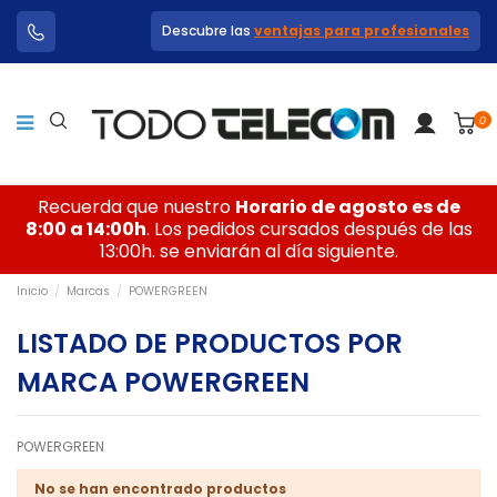
Descubre las
ventajas para profesionales
0
Recuerda que nuestro
Horario de agosto es de
8:00 a 14:00h
. Los pedidos cursados después de las
13:00h. se enviarán al día siguiente.
Inicio
Marcas
POWERGREEN
LISTADO DE PRODUCTOS POR
MARCA POWERGREEN
POWERGREEN
No se han encontrado productos