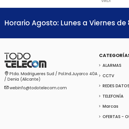
VIRDI
Horario Agosto: Lunes a Viernes de 
CATEGORÍA
ALARMAS
Ptda. Madrigueres Sud / Pol.Ind.Juyarco 40A
CCTV
/ Denia (Alicante)
REDES DATO
webinfo@todotelecom.com
TELEFONÍA
Marcas
OFERTAS - O