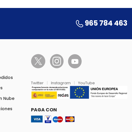
965 784 463
pedidos
Twitter
|
Instagram
|
YouTube
es
en Nube
ciones
PAGA CON