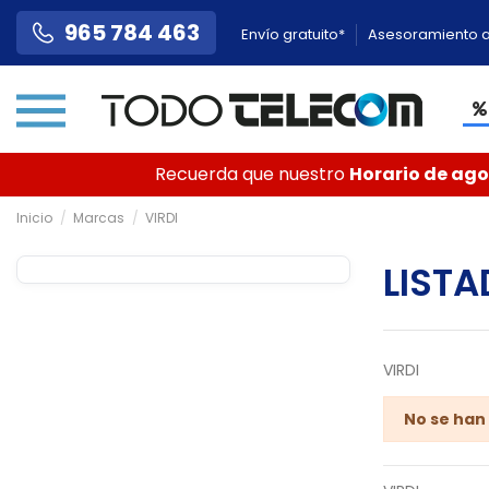
965 784 463
Envío gratuito*
Asesoramiento a
Recuerda que nuestro
Horario de agos
Inicio
Marcas
VIRDI
LIST
VIRDI
No se han