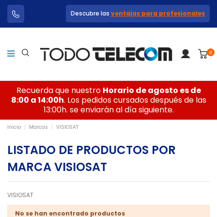
Descubre las
ventajas para profesionales
0
Recuerda que nuestro
Horario de agosto es de
8:00 a 14:00h
. Los pedidos cursados después de las
13:00h. se enviarán al día siguiente.
Inicio
Marcas
VISIOSAT
LISTADO DE PRODUCTOS POR
MARCA VISIOSAT
VISIOSAT
No se han encontrado productos