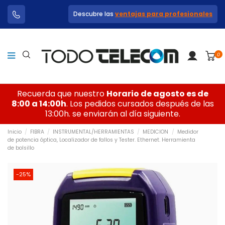
Descubre las
ventajas para profesionales
0
Recuerda que nuestro
Horario de agosto es de
8:00 a 14:00h
. Los pedidos cursados después de las
13:00h. se enviarán al día siguiente.
Inicio
FIBRA
INSTRUMENTAL/HERRAMIENTAS
MEDICION
Medidor
de potencia óptica, Localizador de fallos y Tester. Ethernet. Herramienta
de bolsillo
-25%