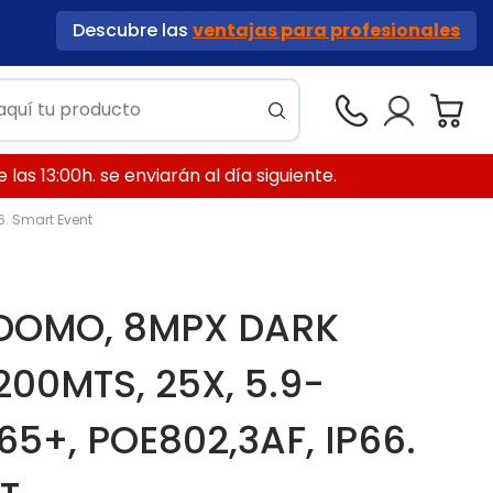
Descubre las
ventajas para profesionales
las 13:00h. se enviarán al día siguiente.
6. Smart Event
DOMO, 8MPX DARK
 200MTS, 25X, 5.9-
65+, POE802,3AF, IP66.