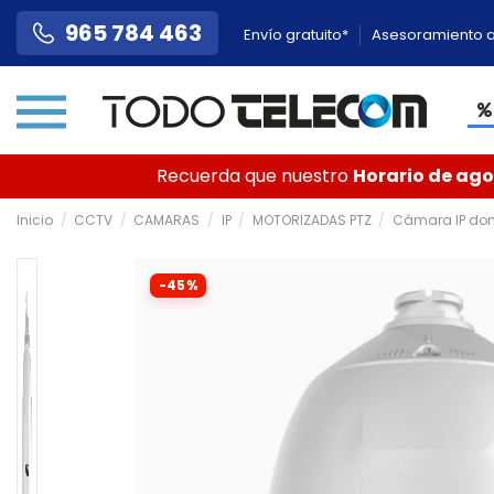
965 784 463
Envío gratuito*
Asesoramiento a
Recuerda que nuestro
Horario de agos
Inicio
CCTV
CAMARAS
IP
MOTORIZADAS PTZ
Cámara IP domo
-45%