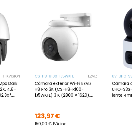
HIKVISION
CS-H8-R100-1J5WKFL
EZVIZ
UV-UHO-S
Mpx Dark
Cámara exterior Wi-Fi EZVIZ
Cámara d
32X, 4.8-
H8 Pro 3K (CS-H8-R100-
UHO-S3S-
1J5WKFL) 3 K (2880 × 1620),
lente 4mm
paneo 340°/tilt 80°, visión
nocturna color hast
123,97 €
150,00 € IVA inc