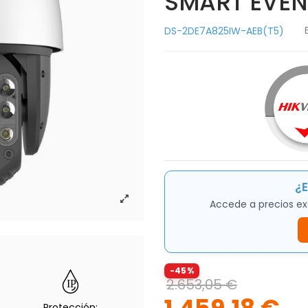
SMART EVEN
DS-2DE7A825IW-AEB(T5)
¿E
Accede a precios ex
-45%
2.653,05 €
Protección: