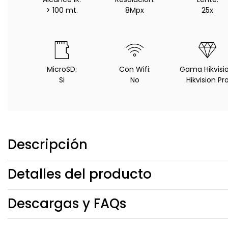
> 100 mt.
8Mpx
25x
MicroSD:
Con Wifi:
Gama Hikvisio
Si
No
Hikvision Pr
Descripción
Detalles del producto
Descargas y FAQs