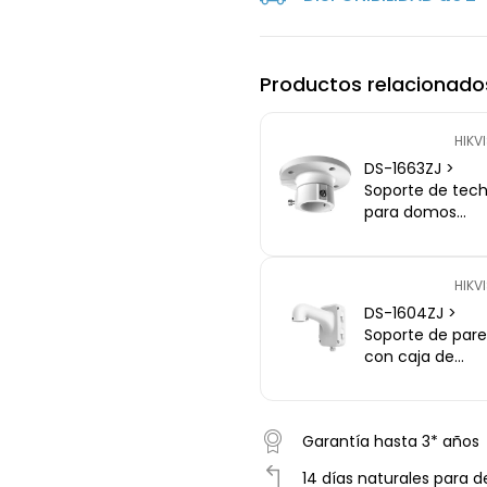
Productos relacionado
HIKV
DS-1663ZJ >
Soporte de tec
para domos
motorizadas -
Aleación de
aluminio - 57 
HIKV
(Al) x 116,5 mm
DS-1604ZJ >
(diámetro base
Soporte de par
380 g
con caja de
conexiones par
domos
motorizadas -
Garantía hasta 3* años
Aleación de
aluminio
14 días naturales para d