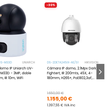
-30%
3S-M33D
UNIARCH
DS-2DE7A245IX-AE/S1
HIKVISION
omo IP Uniarch UV-
Cámara IP domo, 2.1Mpx Dark
M33D - 3MP, doble
Fightert, IR 200mts, 45X, 4-
, IR 10m, WiFi
180mm, H265+, PoE802,3af,
IP66
1.650,00 €
1.155,00 €
1.397,55 € IVA inc