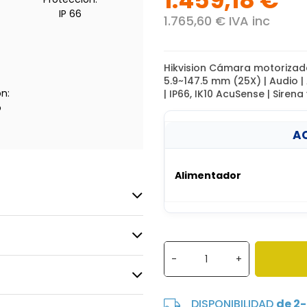
1.459,18 €
IP 66
1.765,60 € IVA inc
Hikvision Cámara motorizad
5.9~147.5 mm (25X) | Audio 
n:
| IP66, IK10 AcuSense | Sirena
o
AC
Alimentador
-
+
DISPONIBILIDAD
de 2-