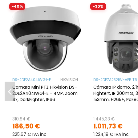
-40%
-30%
DS-2DE2A404IWG1-E
HIKVISION
DS-2DE7A232IW-AEB T5
Camara Mini PTZ Hikvision DS-
Cámara IP domo, 2.1
2DE2A404IWG1-E - 4MP, Zoom
Fightert, IR 200mts, 
4x, DarkFighter, IP66
153mm, H265+, PoE802,3af,
IP66
310,84 €
1.445,33 €
186,50 €
1.011,73 €
225,67 € IVA inc
1.224,19 € IVA inc