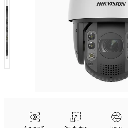
Alcance IR:
Resolución:
Lente: