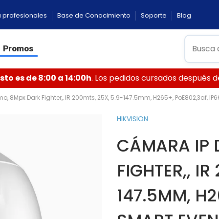
 profesionales
Base de Conocimiento
Soporte
Blog
Promos
to es de 8:00 a 14:00h
. Los pedidos cursados después de 
, 8Mpx Dark Fighter,, IR 200mts, 25X, 5.9-147.5mm, H265+, PoE802,3af, IP6
HIKVISION
CÁMARA IP 
FIGHTER,, IR
147.5MM, H2