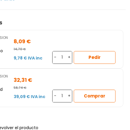
s
ISION
8,09 €
14,70 €
ho
Pedir
-
+
9,78 € IVA inc
mm
ISION
32,31 €
) -
58,74 €
ed
Comprar
-
+
39,09 € IVA inc
a
evolver el producto