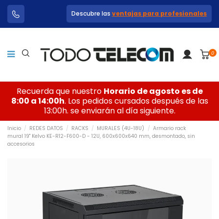
Descubre las
ventajas para profesionales
0
Recuerda que nuestro
Horario de agosto es de
8:00 a 14:00h
. Los pedidos cursados después de las
13:00h. se enviarán al día siguiente.
Inicio
REDES DATOS
RACKS
MURALES (4U-18U)
Armario rack
mural 19" Kelvo KE-R12-F600-D - 12U, 600x600x640 mm, desmontado, sin
accesorios