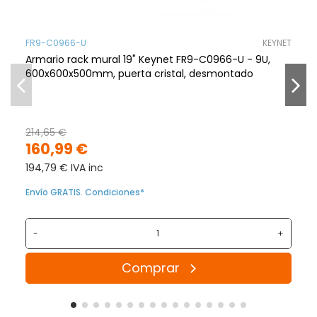
FR9-C0966-U
KEYNET
Armario rack mural 19" Keynet FR9-C0966-U - 9U,
600x600x500mm, puerta cristal, desmontado
214,65 €
160,99 €
194,79 € IVA inc
Envío GRATIS. Condiciones*
-
+
Comprar