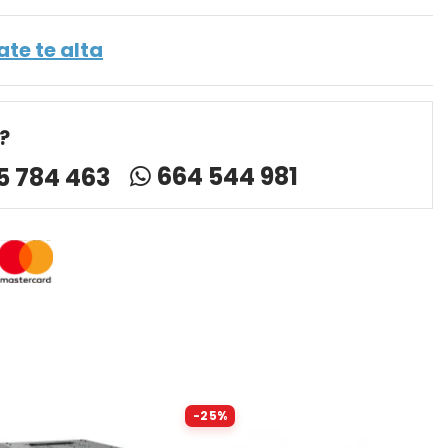
ate te alta
?
664 544 981
5 784 463
-25%