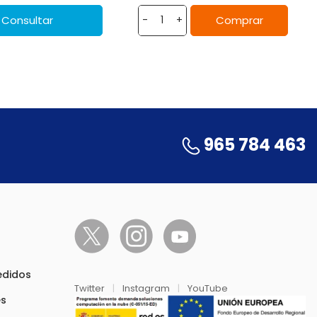
Consultar
Comprar
-
+
965 784 463
pedidos
Twitter
|
Instagram
|
YouTube
es