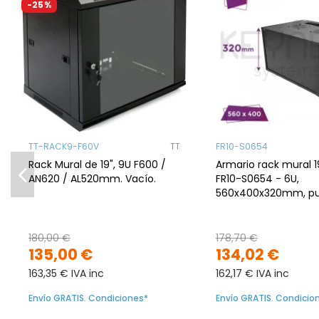
-25%
TT-RACK9-F60V
TT
FR10-S0654
Rack Mural de 19", 9U F600 /
Armario rack mural 1
AN620 / AL520mm. Vacío.
FR10-S0654 - 6U,
560x400x320mm, pu
metálica, montado
180,00 €
178,70 €
135,00 €
134,02 €
163,35 € IVA inc
162,17 € IVA inc
Envío GRATIS. Condiciones*
Envío GRATIS. Condicio