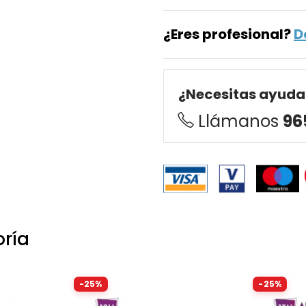
¿Eres profesional?
D
¿Necesitas ayuda
Llámanos
96
oría
-25%
-25%