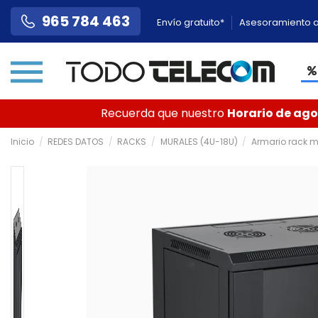
965 784 463
Envío gratuito*
Asesoramiento a
Recuerda que nuestro
Horario de agos
Inicio
REDES DATOS
RACKS
MURALES (4U-18U)
Armario rack m