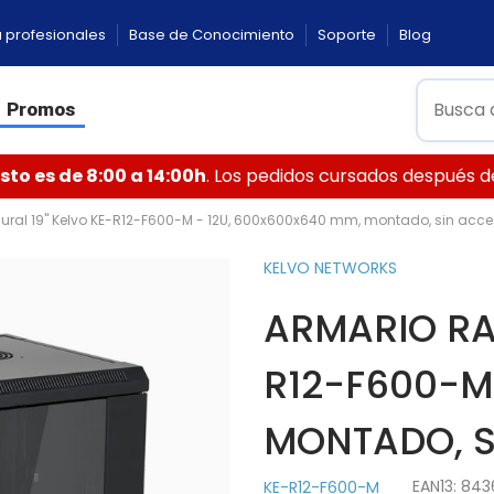
 profesionales
Base de Conocimiento
Soporte
Blog
Promos
to es de 8:00 a 14:00h
. Los pedidos cursados después de 
ural 19" Kelvo KE-R12-F600-M - 12U, 600x600x640 mm, montado, sin acce
KELVO NETWORKS
ARMARIO RA
R12-F600-M
MONTADO, S
EAN13:
843
KE-R12-F600-M