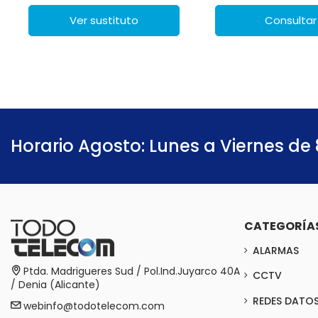
Ver sustituto
Consultar
Horario Agosto: Lunes a Viernes de 
CATEGORÍA
ALARMAS
Ptda. Madrigueres Sud / Pol.Ind.Juyarco 40A
CCTV
/ Denia (Alicante)
REDES DATO
webinfo@todotelecom.com