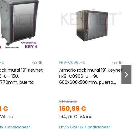
-U
KEYNET
FR9-C0966-U
KEYNET
ack mural 19" Keynet
Armario rack mural 19" Keynet
-U - 15U,
FR9-C0966-U - 9U,
x770mm, puerta
600x600x500mm, puerta
desmontado
cristal, desmontado
214,65 €
4 €
160,99 €
IVA inc
194,79 € IVA inc
IS. Condiciones*
Envío GRATIS. Condiciones*