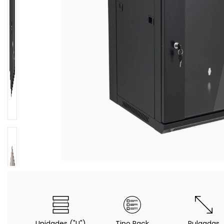
Unidades ("U")
Tipo Rack
Pulgadas