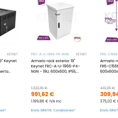
KEYNET
FRC-A-U-1966-P4-NGN
KEYNET
FR6-C1566
9" Keynet
Armario rack exterior 19"
Armario r
Keynet FRC-A-U-1966-P4-
FR6-C1566
erta
NGN - 19U, 600x600, IP55,
600x600
térmico, montado
cristal, 
1.322,16 €
413,25 €
991,62 €
309,9
1.199,86 € IVA inc
375,02 € 
nes*
Envío GRATIS. Condiciones*
Envío GRAT