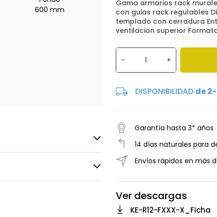
Gama armarios rack murales
600 mm
con guias rack regulables D
templado con cerradura Entr
ventilacion superior Forma
-
+
DISPONIBILIDAD
de 2-
Garantía hasta 3* años
14 días naturales para d
Envíos rápidos en más d
Ver descargas
KE-R12-FXXX-X_Ficha