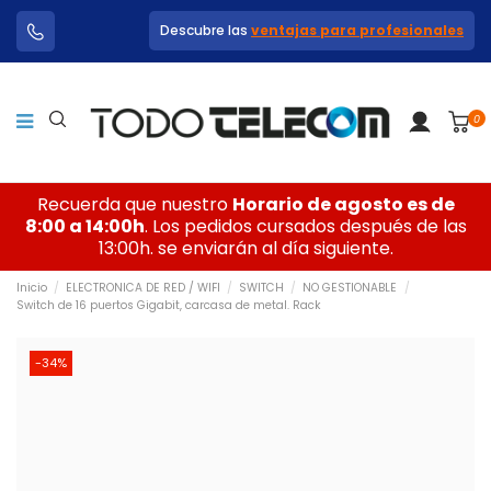
Descubre las
ventajas para profesionales
0
Recuerda que nuestro
Horario de agosto es de
8:00 a 14:00h
. Los pedidos cursados después de las
13:00h. se enviarán al día siguiente.
Inicio
ELECTRONICA DE RED / WIFI
SWITCH
NO GESTIONABLE
Switch de 16 puertos Gigabit, carcasa de metal. Rack
-34%