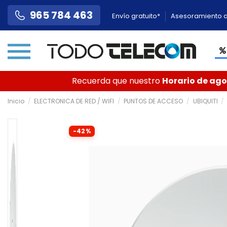
965 784 463
Envío gratuito*
Asesoramiento a
Recuerda que nuestro
Horario de agos
Inicio
ELECTRONICA DE RED / WIFI
PUNTOS DE ACCESO
UBIQUITI
-42%