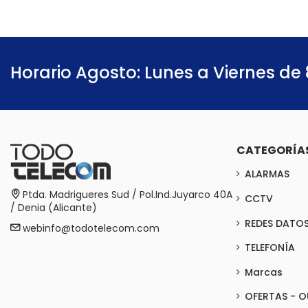
Horario Agosto: Lunes a Viernes de 
CATEGORÍA
ALARMAS
Ptda. Madrigueres Sud / Pol.Ind.Juyarco 40A
CCTV
/ Denia (Alicante)
REDES DATO
webinfo@todotelecom.com
TELEFONÍA
Marcas
OFERTAS - O