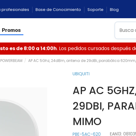
 profesionales
Base de Conocimiento
Soporte
Blog
Promos
to es de 8:00 a 14:00h
. Los pedidos cursados después de 
POWERBEAM
AP AC 5Ghz, 24dBm, antena de 29dBi, parabólica 620mm,
UBIQUITI
AP AC 5GHZ
29DBI, PAR
MIMO
EAN13:
08103
PBE-5AC-620