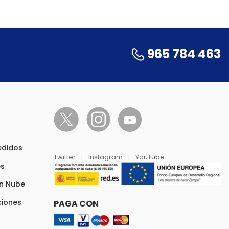
965 784 463
pedidos
Twitter
|
Instagram
|
YouTube
es
en Nube
ciones
PAGA CON