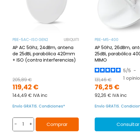
PBE-5AC-ISO GEN2
UBIQUITI
PBE-M5-400
AP AC 5Ghz, 24dBm, antena
AP 5Ghz, 26dBm, an
de 25dBi, parabólica 420mm
25dBi, parabólica 4
+ ISO (contra interferencias)
MIMO
5
/
5
-
1
opini
205,89 €
131,46 €
119,42 €
76,25 €
144,49 € IVA inc
92,26 € IVA inc
Envío GRATIS. Condiciones*
Envío GRATIS. Condicio
Comprar
Consultar
-
+