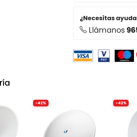
¿Necesitas ayuda
Llámanos
96
ría
-42%
-42%