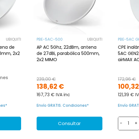
UBIQUITI
PBE-5AC-500
UBIQUITI
PBE-5AC G
tena de
AP AC 5Ghz, 22dBm, antena
CPE inalá
00mm, 2x2
de 27dBi, parabólica 500mm,
5AC GEN2 
2x2 MIMO
airMAX AC
ones
239,00 €
172,96 €
138,62 €
100,32
167,73 € IVA inc
121,39 € I
nes*
Envío GRATIS. Condiciones*
Envío GRAT
Consultar
-
+