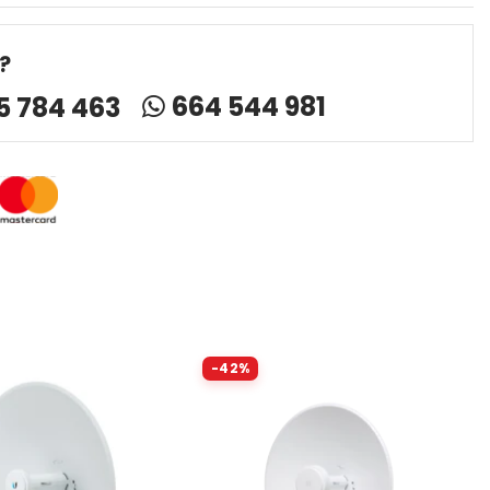
?
664 544 981
5 784 463
-42%