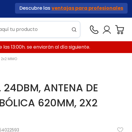
Descubre las
ventajas para profesionales
las 13:00h. se enviarán al día siguiente.
 2x2 MIMO
, 24DBM, ANTENA DE
ABÓLICA 620MM, 2X2
54022593