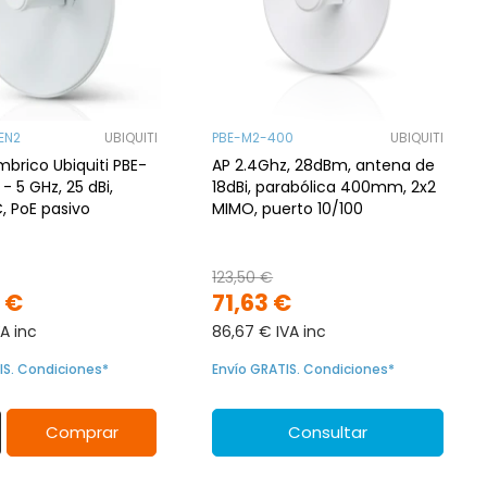
EN2
UBIQUITI
PBE-M2-400
UBIQUITI
mbrico Ubiquiti PBE-
AP 2.4Ghz, 28dBm, antena de
- 5 GHz, 25 dBi,
18dBi, parabólica 400mm, 2x2
, PoE pasivo
MIMO, puerto 10/100
123,50 €
 €
71,63 €
VA inc
86,67 € IVA inc
IS. Condiciones*
Envío GRATIS. Condiciones*
Comprar
Consultar