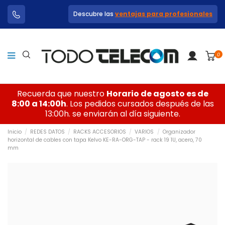
Descubre las
ventajas para profesionales
0
Recuerda que nuestro
Horario de agosto es de
8:00 a 14:00h
. Los pedidos cursados después de las
13:00h. se enviarán al día siguiente.
Inicio
REDES DATOS
RACKS ACCESORIOS
VARIOS
Organizador
horizontal de cables con tapa Kelvo KE-RA-ORG-TAP - rack 19 1U, acero, 70
mm