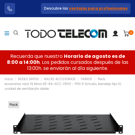
Descubre las
ventajas para profesionales
0
Recuerda que nuestro
Horario de agosto es de
8:00 a 14:00h
. Los pedidos cursados después de las
13:00h. se enviarán al día siguiente.
Inicio
REDES DATOS
RACKS ACCESORIOS
VARIOS
Pack
accesorios rack 19 Kelvo KE-RA-ACC-F800 - PDU 8 Schuko, bandeja fija 1U,
unidad de ventilación doble
Pack