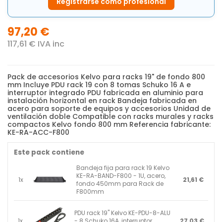
Registrarse como profesional
97,20 €
117,61 € IVA inc
Pack de accesorios Kelvo para racks 19" de fondo 800
mm Incluye PDU rack 19 con 8 tomas Schuko 16 A e
interruptor integrado PDU fabricada en aluminio para
instalación horizontal en rack Bandeja fabricada en
acero para soporte de equipos y accesorios Unidad de
ventilación doble Compatible con racks murales y racks
compactos Kelvo fondo 800 mm Referencia fabricante:
KE-RA-ACC-F800
Este pack contiene
Bandeja fija para rack 19 Kelvo
KE-RA-BAND-F800 - 1U, acero,
1x
21,61 €
fondo 450mm para Rack de
F800mm
PDU rack 19" Kelvo KE-PDU-8-ALU
1x
- 8 Schuko 16A, interruptor,
27,03 €