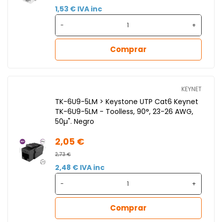
1,53 € IVA inc
-
+
Comprar
KEYNET
TK-6U9-5LM > Keystone UTP Cat6 Keynet
TK-6U9-5LM - Toolless, 90°, 23-26 AWG,
50µ". Negro
2,05 €
2,73 €
2,48 € IVA inc
-
+
Comprar