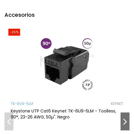
Accesorios
-25%
TK-6U9-5LM
KEYNET
Keystone UTP Cat6 Keynet TK-6U9-5LM - Toolless,
90°, 23-26 AWG, 50µ". Negro