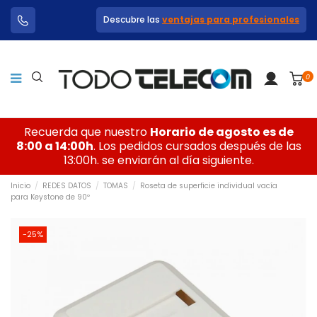
Descubre las
ventajas para profesionales
0
Recuerda que nuestro
Horario de agosto es de
8:00 a 14:00h
. Los pedidos cursados después de las
13:00h. se enviarán al día siguiente.
Inicio
REDES DATOS
TOMAS
Roseta de superficie individual vacía
para Keystone de 90º
-25%