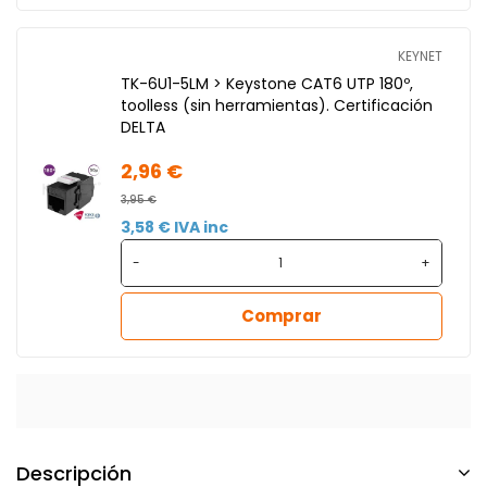
KEYNET
TK-6U1-5LM > Keystone CAT6 UTP 180º,
toolless (sin herramientas). Certificación
DELTA
2,96 €
3,95 €
3,58 € IVA inc
-
+
Comprar
Descripción