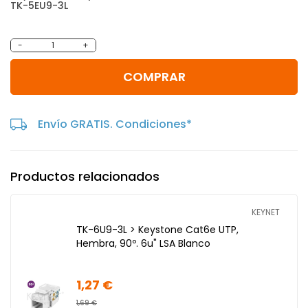
TK-5EU9-3L
-
+
COMPRAR
Envío GRATIS. Condiciones*
Productos relacionados
KEYNET
TK-6U9-3L > Keystone Cat6e UTP,
Hembra, 90º. 6u" LSA Blanco
1,27 €
1,69 €