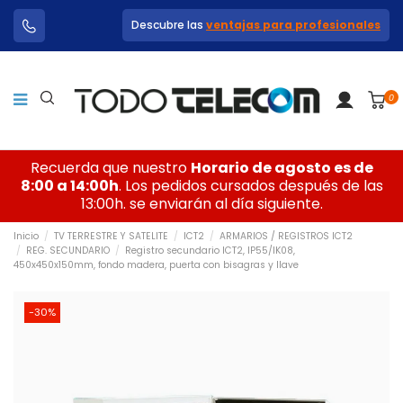
Descubre las
ventajas para profesionales
0
Recuerda que nuestro
Horario de agosto es de
8:00 a 14:00h
. Los pedidos cursados después de las
13:00h. se enviarán al día siguiente.
Inicio
TV TERRESTRE Y SATELITE
ICT2
ARMARIOS / REGISTROS ICT2
REG. SECUNDARIO
Registro secundario ICT2, IP55/IK08,
450x450x150mm, fondo madera, puerta con bisagras y llave
-30%