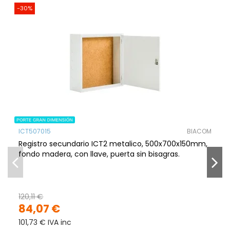
-30%
ICT507015
BIACOM
Registro secundario ICT2 metalico, 500x700x150mm,
fondo madera, con llave, puerta sin bisagras.
120,11 €
84,07 €
101,73 € IVA inc