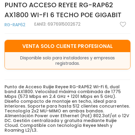
PUNTO ACCESO REYEE RG-RAP62
AX1800 WI-FI 6 TECHO POE GIGABIT
EAN13:
6976915002672
RG-RAP62
VENTA SOLO CLIENTE PROFESIONAL
Disponible solo para instaladores y empresas
registradas.
Punto de Acceso Ruijie Reyee RG-RAP62 Wi-Fi 6, dual
band AX1800. Velocidad máxima combinada de 1775
Mbps (573 Mbps en 2.4 GHz + 1201 Mbps en 5 GHz).
Diseño compacto de montaje en techo, ideal para
interiores. Soporte para hasta 512 clientes concurrentes.
Tecnología 2x2 MU-MIMO en ambas bandas.
Alimentación Power over Ethernet (PoE) 802.3af/at o 12V
DC. Gestión centralizada y gratuita mediante Ruijie
Cloud. Compatible con tecnología Reyee Mesh y
Roaming L2/L3.