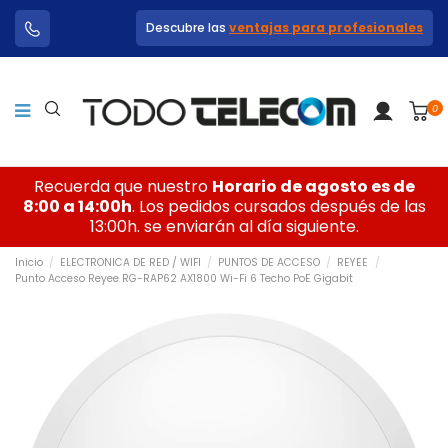
Descubre las
ventajas para profesionales
0
Recuerda que nuestro
Horario de agosto es de
8:00 a 14:00h
. Los pedidos cursados después de las
13:00h. se enviarán al día siguiente.
Inicio
ELECTRONICA DE RED / WIFI
PUNTOS DE ACCESO
REYEE
Punto Acceso Reyee RG-RAP62 AX1800 Wi-Fi 6 Techo PoE Gigabit