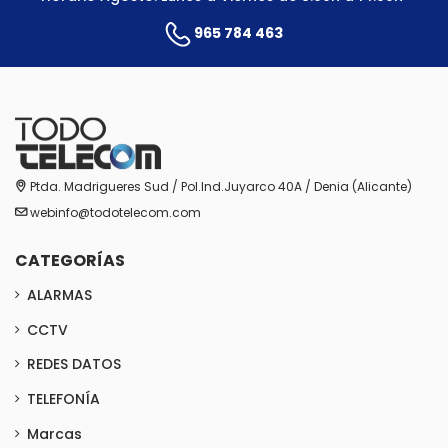
965 784 463
Ptda. Madrigueres Sud / Pol.Ind.Juyarco 40A / Denia (Alicante)
webinfo@todotelecom.com
CATEGORÍAS
ALARMAS
CCTV
REDES DATOS
TELEFONÍA
Marcas