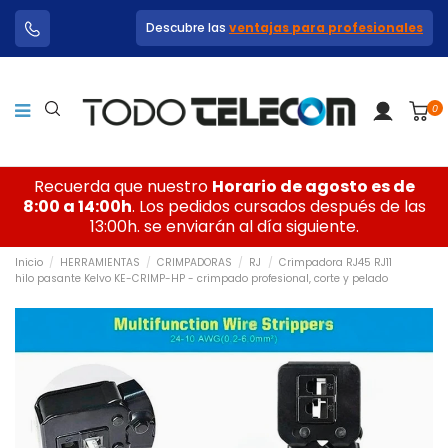
Descubre las
ventajas para profesionales
0
Recuerda que nuestro
Horario de agosto es de
8:00 a 14:00h
. Los pedidos cursados después de las
13:00h. se enviarán al día siguiente.
Inicio
HERRAMIENTAS
CRIMPADORAS
RJ
Crimpadora RJ45 RJ11
hilo pasante Kelvo KE-CRIMP-HP - crimpado profesional, corte y pelado