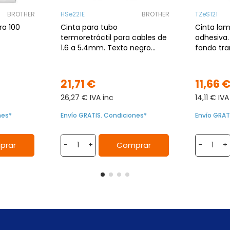
BROTHER
HSe221E
BROTHER
TZeS121
ra 100
Cinta para tubo
Cinta la
termoretráctil para cables de
adhesiva.
1.6 a 5.4mm. Texto negro
fondo tr
sobre fondo Blanco. 9mm
(8mts de 
(1.5mts de largo).
21,71 €
11,66 
26,27 € IVA inc
14,11 € IVA
nes*
Envío GRATIS. Condiciones*
Envío GRAT
prar
Comprar
-
+
-
+