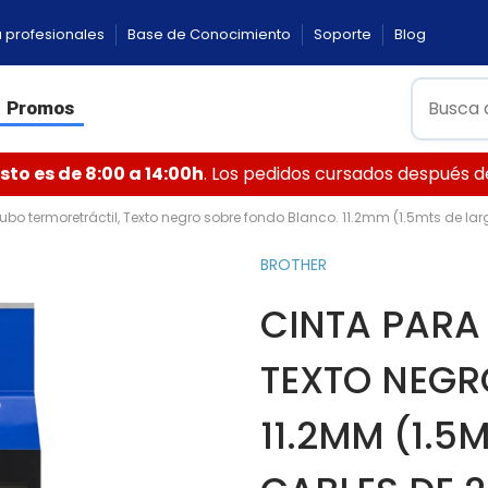
 profesionales
Base de Conocimiento
Soporte
Blog
Promos
to es de 8:00 a 14:00h
. Los pedidos cursados después de 
ubo termoretráctil, Texto negro sobre fondo Blanco. 11.2mm (1.5mts de lar
BROTHER
CINTA PARA
TEXTO NEGR
11.2MM (1.5