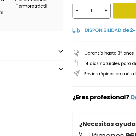
Termoretráctil
-
+
il
DISPONIBILIDAD
de 2-
Garantía hasta 3* años
14 días naturales para d
Envíos rápidos en más d
¿Eres profesional?
D
¿Necesitas ayuda
Llámanos
96