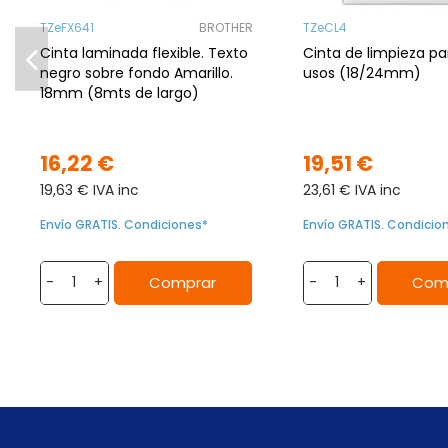
TZeFX641
BROTHER
TZeCL4
Cinta laminada flexible. Texto
Cinta de limpieza pa
negro sobre fondo Amarillo.
usos (18/24mm)
18mm (8mts de largo)
16,22 €
19,51 €
19,63 € IVA inc
23,61 € IVA inc
Envío GRATIS. Condiciones*
Envío GRATIS. Condicio
Comprar
Com
-
+
-
+