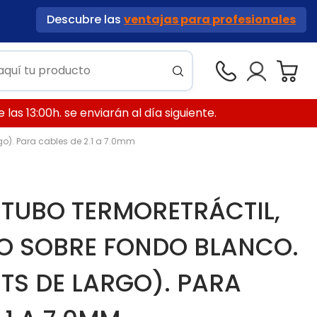
Descubre las
ventajas para profesionales
las 13:00h. se enviarán al día siguiente.
go). Para cables de 2.1 a 7.0mm
 TUBO TERMORETRÁCTIL,
O SOBRE FONDO BLANCO.
MTS DE LARGO). PARA