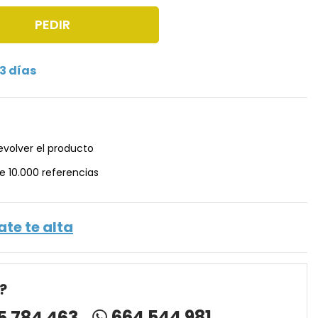
PEDIR
3 días
evolver el producto
e 10.000 referencias
ate te alta
?
664 544 981
5 784 463