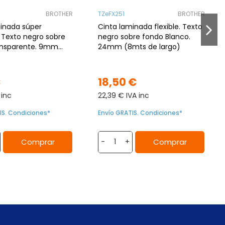
BROTHER
TZeFX251
BROTHER
minada súper
Cinta laminada flexible. Texto
 Texto negro sobre
negro sobre fondo Blanco.
ansparente. 9mm
24mm (8mts de largo)
largo)
€
18,50 €
 inc
22,39 € IVA inc
IS. Condiciones*
Envío GRATIS. Condiciones*
Comprar
Comprar
-
+