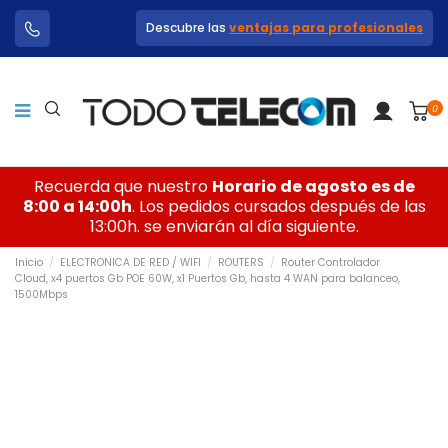
Descubre las
ventajas para profesionales
0
Recuerda que nuestro
Horario de agosto es de
8:00 a 14:00h
. Los pedidos cursados después de las
13:00h. se enviarán al día siguiente.
Inicio
ELECTRONICA DE RED / WIFI
ROUTERS
Router Controlador
Cloud, x4 puertos Gb POE 60W, x1 Puertos Gb, hasta 4 WAN para balanceo,
1500Mbps