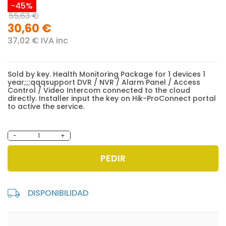
-45%
55,63 €
30,60 €
37,02 € IVA inc
Sold by key. Health Monitoring Package for 1 devices 1
year;;;qqqsupport DVR / NVR / Alarm Panel / Access
Control / Video Intercom connected to the cloud
directly. Installer input the key on Hik-ProConnect portal
to active the service.
-
+
PEDIR
DISPONIBILIDAD