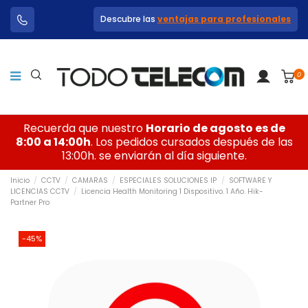
Descubre las
ventajas para profesionales
0
Recuerda que nuestro
Horario de agosto es de
8:00 a 14:00h
. Los pedidos cursados después de las
13:00h. se enviarán al día siguiente.
Inicio
CCTV
CAMARAS
ESPECIALES SOLUCIONES IP
SOFTWARE Y
LICENCIAS CCTV
Licencia Health Monitoring 1 Dispositivo. 1 Año. Hik-
Partner Pro
-45%