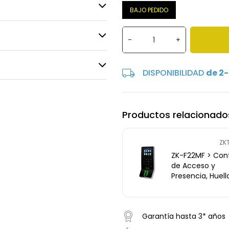
BAJO PEDIDO
-
+
DISPONIBILIDAD
de 2-
Productos relacionado
ZK
ZK-F22MF > Cont
de Acceso y
Presencia, Huell
Sensor SilkID,
teclado y tarjet
MF
Garantía hasta 3* años