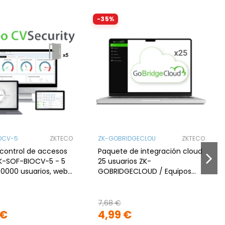
-35%
OCV-5
ZKTECO
ZK-GOBRIDGECLOU
ZKTECO
control de accesos
Paquete de integración cloud
K-SOF-BIOCV-5 - 5
25 usuarios ZK-
30000 usuarios, web,
GOBRIDGECLOUD / Equipos
i-Fi
ilimitados. ZK-
GOBRIDGECLOUD
7,68 €
 €
4,99 €