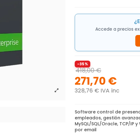
¿E
Accede a precios ex
-35%
418,00 €
271,70 €
328,76 € IVA inc
Software control de presenc
empleados, gestión avanzada
MySQL/SQL/Oracle, TCP/IP y W
por email