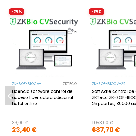
-35%
-35%
ZK-SOF-BIOCV-
ZKTECO
ZK-SOF-BIOCV-25
ONLINEHOTEL
Licencia software control de
Software control de
acceso 1 cerradura adicional
ZKTeco ZK-SOF-BIO
hotel online
25 puertas, 30000 us
web, TCP/IP, Wi-Fi
36,00 €
1.058,00 €
23,40 €
687,70 €