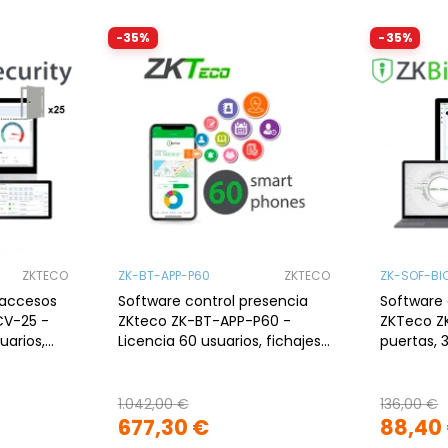
-35%
-35%
ZKTECO
ZK-BT-APP-P60
ZKTECO
ZK-SOF-BI
 accesos
Software control presencia
Software 
CV-25 -
ZKteco ZK-BT-APP-P60 -
ZKTeco Z
uarios,
Licencia 60 usuarios, fichajes
puertas, 
GPS, solicitudes, Android iOS
TCP/IP, W
1.042,00 €
136,00 €
677,30 €
88,40