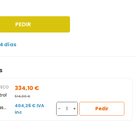
PEDIR
4 días
s
334,10 €
TECO
rol
514,00 €
404,26 € IVA
as
Pedir
-
+
inc
a