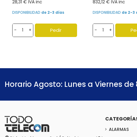
28,31 € IVA inc
832,12 € IVA inc
DISPONIBILIDAD
de 2-3 días
DISPONIBILIDAD
de 2-3 
Pedir
Pe
-
+
-
+
Horario Agosto: Lunes a Viernes de 
CATEGORÍA
ALARMAS