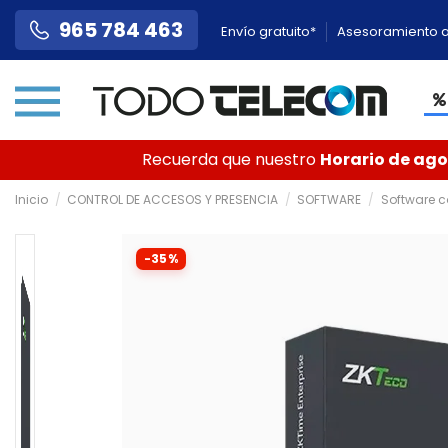
965 784 463
Envío gratuito*
Asesoramiento a
Recuerda que nuestro
Horario de agos
Inicio
CONTROL DE ACCESOS Y PRESENCIA
SOFTWARE
Software c
-35%