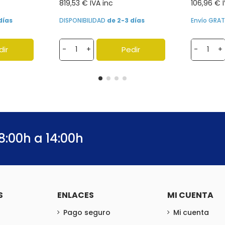
819,53 € IVA inc
106,96 € 
días
DISPONIBILIDAD
de 2-3 días
Envío GRAT
dir
Pedir
-
+
-
+
8:00h a 14:00h
S
ENLACES
MI CUENTA
Pago seguro
Mi cuenta