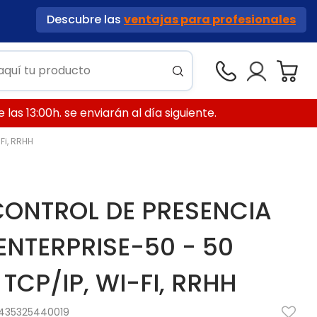
Descubre las
ventajas para profesionales
las 13:00h. se enviarán al día siguiente.
Fi, RRHH
ONTROL DE PRESENCIA
ENTERPRISE-50 - 50
TCP/IP, WI-FI, RRHH
435325440019