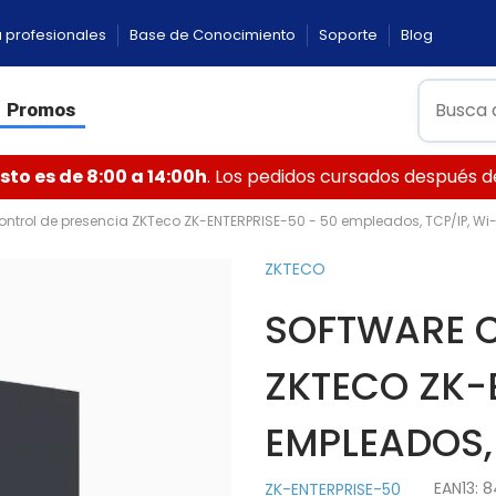
 profesionales
Base de Conocimiento
Soporte
Blog
Promos
to es de 8:00 a 14:00h
. Los pedidos cursados después de 
ontrol de presencia ZKTeco ZK-ENTERPRISE-50 - 50 empleados, TCP/IP, Wi-
ZKTECO
SOFTWARE C
ZKTECO ZK-
EMPLEADOS, 
EAN13:
8
ZK-ENTERPRISE-50