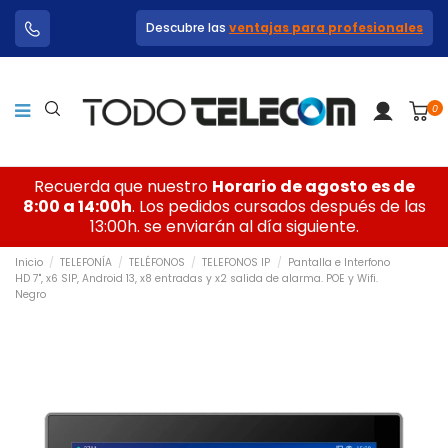
Descubre las
ventajas para profesionales
0
Recuerda que nuestro
Horario de agosto es de
8:00 a 14:00h
. Los pedidos cursados después de las
13:00h. se enviarán al día siguiente.
Inicio
TELEFONÍA
TELÉFONOS
TELEFONOS IP
Pantalla e Interfono
HD 7", x6 SIP, Android 13, x8 entradas y x2 salida de alarma. POE y Wifi.
Negro