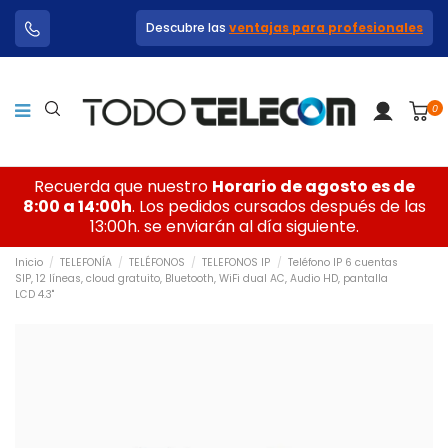
Descubre las
ventajas para profesionales
0
Recuerda que nuestro
Horario de agosto es de
8:00 a 14:00h
. Los pedidos cursados después de las
13:00h. se enviarán al día siguiente.
Inicio
TELEFONÍA
TELÉFONOS
TELEFONOS IP
Teléfono IP 6 cuentas
SIP, 12 líneas, cloud gratuito, Bluetooth, WiFi dual AC, Audio HD, pantalla
LCD 4.3"