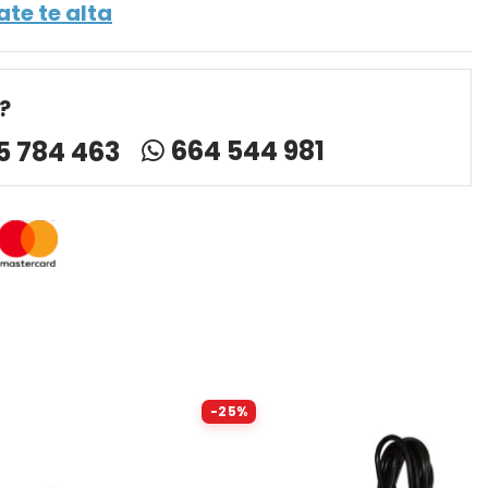
ate te alta
?
664 544 981
5 784 463
-25%