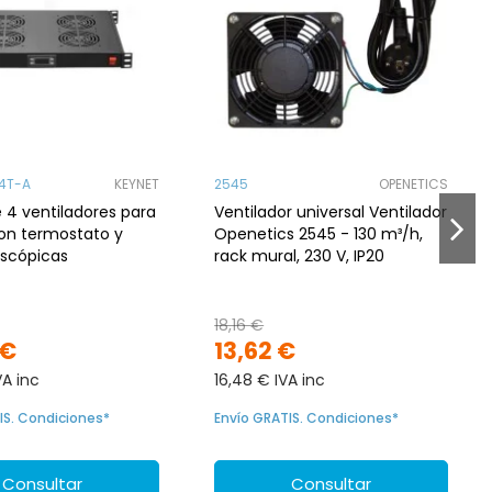
4T-A
KEYNET
2545
OPENETICS
 4 ventiladores para
Ventilador universal Ventilador
con termostato y
Openetics 2545 - 130 m³/h,
escópicas
rack mural, 230 V, IP20
18,16 €
 €
13,62 €
VA inc
16,48 € IVA inc
IS. Condiciones*
Envío GRATIS. Condiciones*
Consultar
Consultar