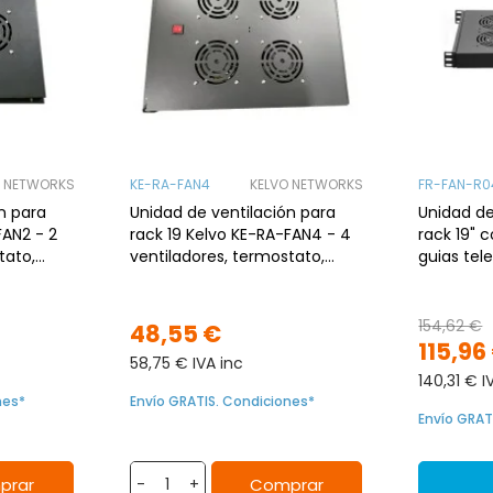
O NETWORKS
KE-RA-FAN4
KELVO NETWORKS
FR-FAN-R0
n para
Unidad de ventilación para
Unidad de
FAN2 - 2
rack 19 Kelvo KE-RA-FAN4 - 4
rack 19" 
tato,
ventiladores, termostato,
guias tel
display digital
154,62 €
48,55 €
115,96
58,75 € IVA inc
140,31 € I
nes*
Envío GRATIS. Condiciones*
Envío GRAT
prar
Comprar
-
+