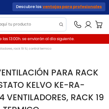
Descubre las
ventajas para profesionales
las 13:00h. se enviarán al día siguiente.
dores, rack 19 1U, control termico
VENTILACIÓN PARA RACK
TATO KELVO KE-RA-
4 VENTILADORES, RACK 19