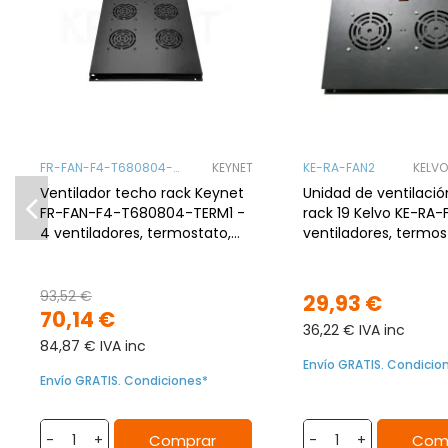
FR-FAN-F4-T680804-
KEYNET
KE-RA-FAN2
KELV
TERM1
Ventilador techo rack Keynet
Unidad de ventilació
FR-FAN-F4-T680804-TERM1 -
rack 19 Kelvo KE-RA-
4 ventiladores, termostato,
ventiladores, termos
IEC
display digital
93,52 €
29,93 €
70,14 €
36,22 € IVA inc
84,87 € IVA inc
Envío GRATIS. Condicio
Envío GRATIS. Condiciones*
Comprar
Com
-
+
-
+