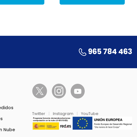
965 784 463
pedidos
Twitter
|
Instagram
|
YouTube
es
en Nube