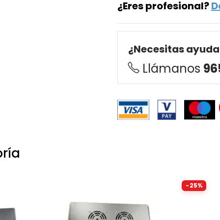
¿Eres profesional?
D
¿Necesitas ayuda
Llámanos
96
ría
-25%