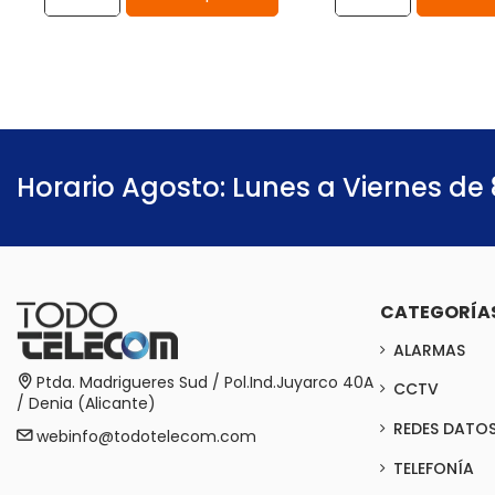
Horario Agosto: Lunes a Viernes de 
CATEGORÍA
ALARMAS
Ptda. Madrigueres Sud / Pol.Ind.Juyarco 40A
CCTV
/ Denia (Alicante)
REDES DATO
webinfo@todotelecom.com
TELEFONÍA