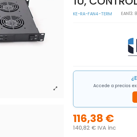
1U, CONTRO
EAN13:
KE-RA-FAN4-TERM
¿E
Accede a precios ex
116,38 €
140,82 € IVA inc