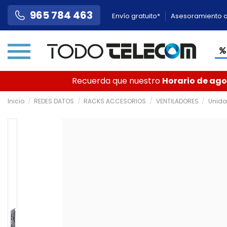
965 784 463
Envío gratuito*
Asesoramiento a
Recuerda que nuestro
Horario de agos
Inicio
REDES DATOS
RACKS ACCESORIOS
VENTILADORES
Unida