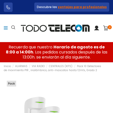
Descubre las
ventajas para profesionales
0
Recuerda que nuestro
Horario de agosto es de
8:00 a 14:00h
. Los pedidos cursados después de las
13:00h. se enviarán al día siguiente.
Inicio
ALARMAS
VIA RADIO
CENTRALES (KITS)
Pack 10 Detectores
de movimiento PIR , inalámbrico, anti-mascotas hasta 12mts, Grado 2
Pack