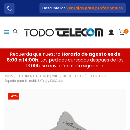
Descubre las
ventajas para profesionales
0
Recuerda que nuestro
Horario de agosto es de
8:00 a 14:00h
. Los pedidos cursados después de las
13:00h. se enviarán al día siguiente.
Inicio
ELECTRONICA DE RED / WIFI
ACCESORIOS
SOPORTES
Soporte para Mikrotik SXTsq y DISCLite.
-42%