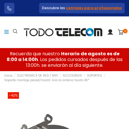
Descubre las
ventajas para profesionales
0
Recuerda que nuestro
Horario de agosto es de
8:00 a 14:00h
. Los pedidos cursados después de las
13:00h. se enviarán al día siguiente.
Inicio
ELECTRONICA DE RED / WIFI
ACCESORIOS
SOPORTES
Soporte montaje pared/mastil. Giro la antena hasta 45°
-42%