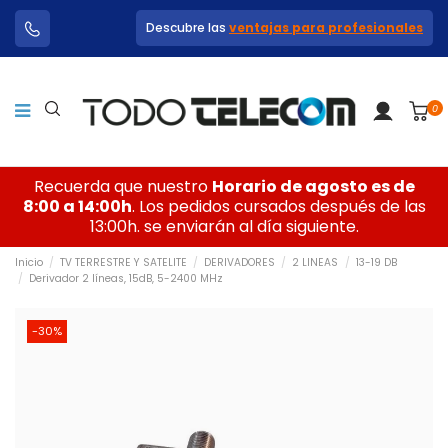
Descubre las
ventajas para profesionales
0
Recuerda que nuestro
Horario de agosto es de
8:00 a 14:00h
. Los pedidos cursados después de las
13:00h. se enviarán al día siguiente.
Inicio
TV TERRESTRE Y SATELITE
DERIVADORES
2 LINEAS
13-19 DB
Derivador 2 líneas, 15dB, 5-2400 MHz
-30%