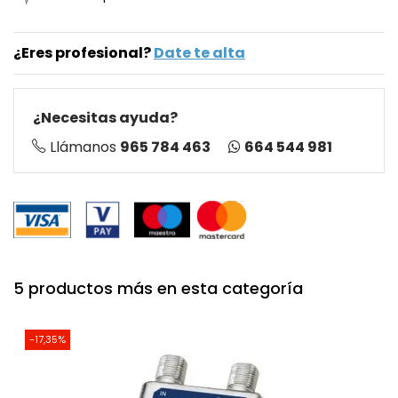
¿Eres profesional?
Date te alta
¿Necesitas ayuda?
664 544 981
Llámanos
965 784 463
5 productos más en esta categoría
-17,35%