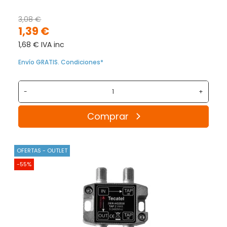
3,08 €
1,39 €
1,68 € IVA inc
Envío GRATIS. Condiciones*
-
+
Comprar
OFERTAS - OUTLET
-55%