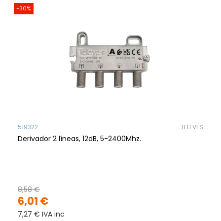
-30%
519322
TELEVES
Derivador 2 líneas, 12dB, 5-2400Mhz.
8,58 €
6,01 €
7,27 € IVA inc