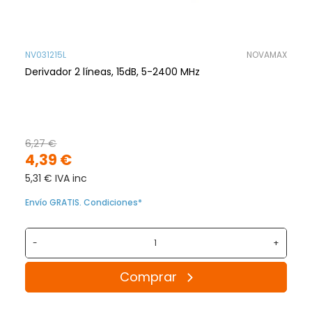
NV031215L
NOVAMAX
Derivador 2 líneas, 15dB, 5-2400 MHz
6,27 €
4,39 €
5,31 € IVA inc
Envío GRATIS. Condiciones*
-
+
Comprar