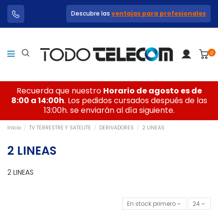
Descubre las
ventajas para profesionales
0
Recuerda que nuestro
Horario de agosto es de
8:00 a 14:00h
. Los pedidos cursados después de las
13:00h. se enviarán al día siguiente.
Inicio
TV TERRESTRE Y SATELITE
DERIVADORES
2 LINEAS
2 LINEAS
2 LINEAS
En stock primero
24