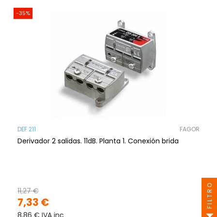
-35%
DEF 211
FAGOR
Derivador 2 salidas. 11dB. Planta 1. Conexión brida
FILTRO
11,27 €
7,33 €
8,86 € IVA inc