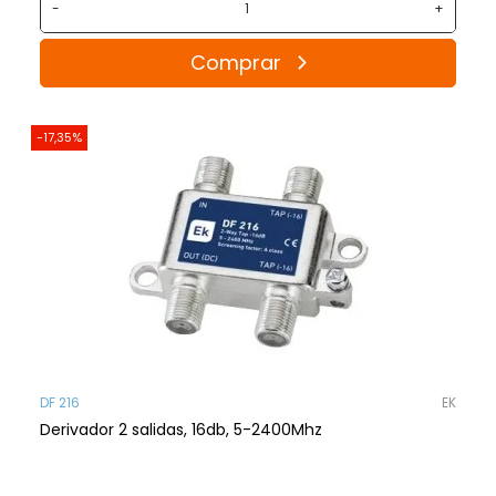
-
+
Comprar
-17,35%
DF 216
EK
Derivador 2 salidas, 16db, 5-2400Mhz