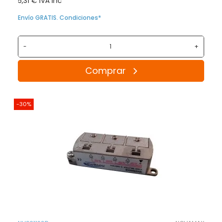
5,31 € IVA inc
Envío GRATIS. Condiciones*
-
+
Comprar
-30%