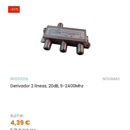
-30%
NV031220L
NOVAMAX
Derivador 2 líneas, 20dB, 5-2400Mhz
6,27 €
4,39 €