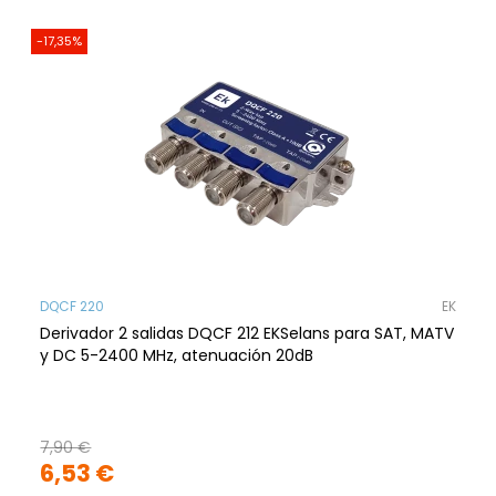
-17,35%
DQCF 220
EK
Derivador 2 salidas DQCF 212 EKSelans para SAT, MATV
y DC 5-2400 MHz, atenuación 20dB
7,90 €
6,53 €