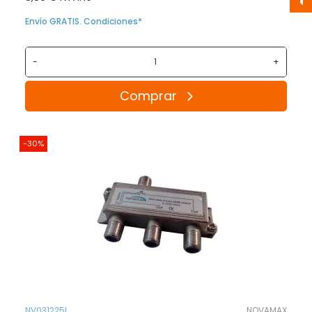
Envío GRATIS. Condiciones*
-
+
Comprar
-30%
NV031225L
NOVAMAX