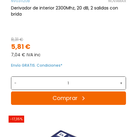
NV031120B
NOVAMAX
Derivador de interior 2300Mhz, 20 dB, 2 salidas con
brida
8,31 €
5,81 €
7,04 € IVA inc
Envío GRATIS. Condiciones*
-
+
Comprar
-17,35%