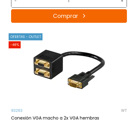
-
+
Comprar
OFERTAS - OUTLET
-48%
93263
WT
Conexión VGA macho a 2x VGA hembras