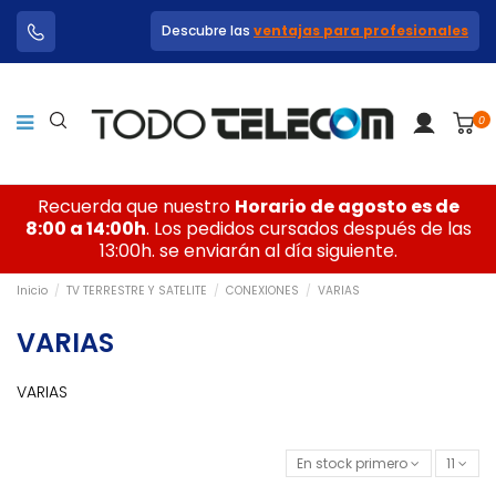
Descubre las
ventajas para profesionales
0
Recuerda que nuestro
Horario de agosto es de
8:00 a 14:00h
. Los pedidos cursados después de las
13:00h. se enviarán al día siguiente.
Inicio
TV TERRESTRE Y SATELITE
CONEXIONES
VARIAS
VARIAS
VARIAS
En stock primero
11