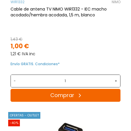
WIR1332
NIMO
Cable de antena TV NIMO WIR1332 - IEC macho
acodado/hembra acodada, 1,5 m, blanco
1,43 €
1,00 €
1,21 € IVA inc
Envío GRATIS. Condiciones*
-
+
Comprar
OFERTAS - OUTLET
-40%