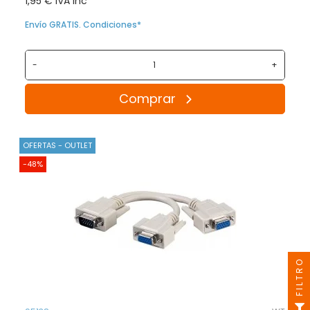
1,95 € IVA inc
Envío GRATIS. Condiciones*
-
+
Comprar
OFERTAS - OUTLET
-48%
FILTRO