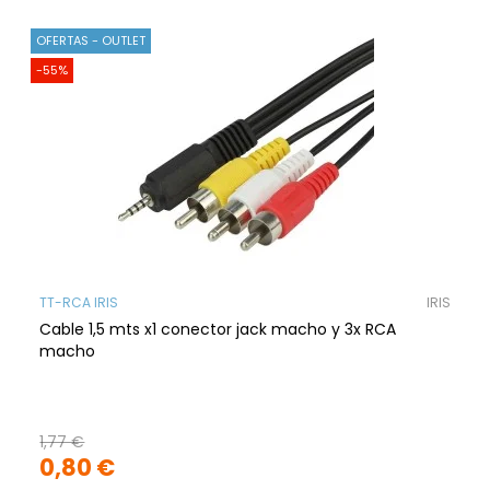
OFERTAS - OUTLET
-55%
TT-RCA IRIS
IRIS
Cable 1,5 mts x1 conector jack macho y 3x RCA
macho
1,77 €
0,80 €