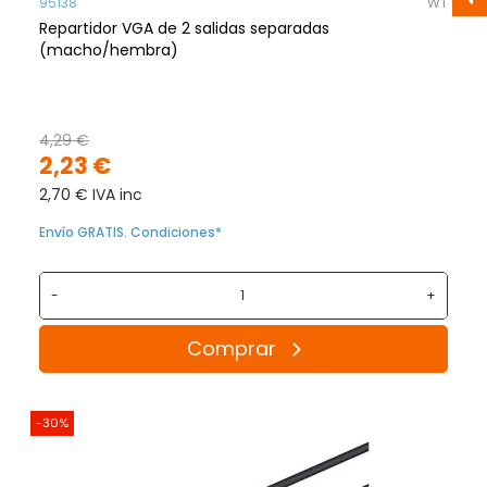
95138
WT
Repartidor VGA de 2 salidas separadas
(macho/hembra)
4,29 €
2,23 €
2,70 € IVA inc
Envío GRATIS. Condiciones*
-
+
Comprar
-30%