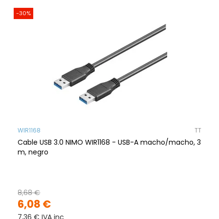
-30%
WIR1168
TT
Cable USB 3.0 NIMO WIR1168 - USB-A macho/macho, 3
m, negro
8,68 €
6,08 €
7,36 € IVA inc