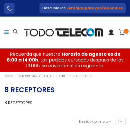
Descubre las
ventajas para profesionales
0
Recuerda que nuestro
Horario de agosto es de
8:00 a 14:00h
. Los pedidos cursados después de las
13:00h. se enviarán al día siguiente.
Inicio
TV TERRESTRE Y SATELITE
LNB
8 RECEPTORES
8 RECEPTORES
8 RECEPTORES
En stock primero
1