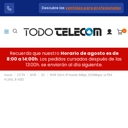
Descubre las
ventajas para profesionales
0
Recuerda que nuestro
Horario de agosto es de
8:00 a 14:00h
. Los pedidos cursados después de las
13:00h. se enviarán al día siguiente.
Inicio
CCTV
NVR
32
NVR 32ch IP hasta 6Mpx, 320Mbps, uLTRA
H.265, 8 HDD