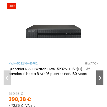
-40%
HWN-5232MH-16P(D)
HIWATCH
Grabador NVR HiWatch HWN-5232MH-16P(D) - 32
canales IP hasta 8 MP, 16 puertos PoE, 160 Mbps
650,63 €
390,38 €
472,36 € IVA inc