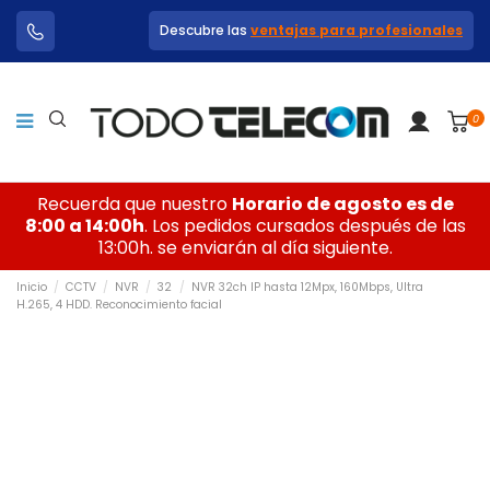
Descubre las
ventajas para profesionales
0
Recuerda que nuestro
Horario de agosto es de
8:00 a 14:00h
. Los pedidos cursados después de las
13:00h. se enviarán al día siguiente.
Inicio
CCTV
NVR
32
NVR 32ch IP hasta 12Mpx, 160Mbps, Ultra
H.265, 4 HDD. Reconocimiento facial