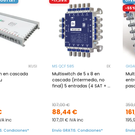
 OUTLET
-17,35%
OFER
-55
IKUSI
MS QCF 585
EK
GIGA
ch en cascada
Multiswitch de 5 x 8 en
Mult
u
cascada (intermedio, no
entr
final) 5 entradas (4 SAT + 1
pas
TER), 8 salidas usuario.
107,00 €
359,
€
88,44 €
16
VA inc
107,01 € IVA inc
195,
S. Condiciones*
Envío GRATIS. Condiciones*
Enví