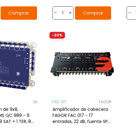
Comprar
Comprar
-
+
-
-20%
EK
FAC 017
FAGOR
h de 9x8,
Amplificador de cabecera
MS QC 989 - 9
FAGOR FAC 017 - 17
8 SAT + 1 TER, 8
entradas, 22 dB, fuente SPS
salidas, QuiCoax, LTE .
1825