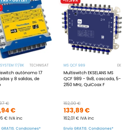
TAS - OUTLET
-17,35%
%
SYSTEM 17/8K
TECHNISAT
MS QCF 989
EK
iswitch autónomo 17
Multiswitch EKSELANS MS
adas y 8 salidas, de
QCF 989 - 9x8, cascada, 5-
o
2150 MHz, QuiCoax F
87 €
162,00 €
1,94 €
133,89 €
95 € IVA inc
162,01 € IVA inc
o GRATIS. Condiciones*
Envío GRATIS. Condiciones*