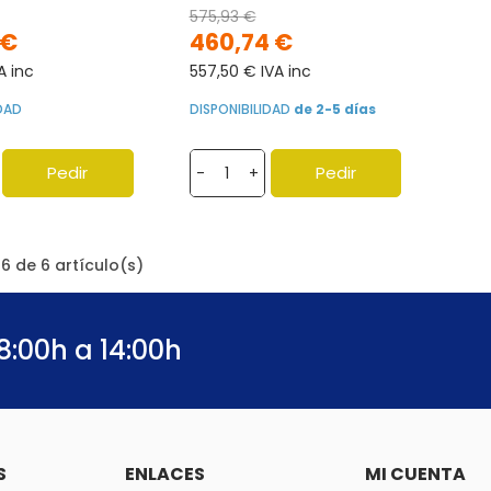
575,93 €
 €
460,74 €
A inc
557,50 € IVA inc
IDAD
DISPONIBILIDAD
de 2-5 días
Pedir
Pedir
-
+
6 de 6 artículo(s)
8:00h a 14:00h
S
ENLACES
MI CUENTA