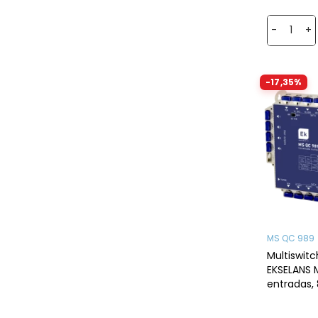
-
+
-17,35%
MS QC 989
Multiswitc
EKSELANS 
entradas, 