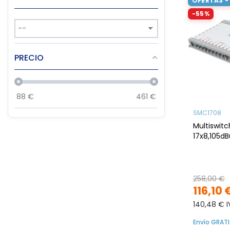
OFERTAS -
-55%
PRECIO
88
€
461
€
SMC1708
Multiswit
17x8,105dB
258,00 €
116,10 
140,48 € I
Envío GRATI