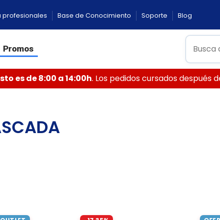
 profesionales
Base de Conocimiento
Soporte
Blog
Promos
to es de 8:00 a 14:00h
. Los pedidos cursados después de 
ASCADA