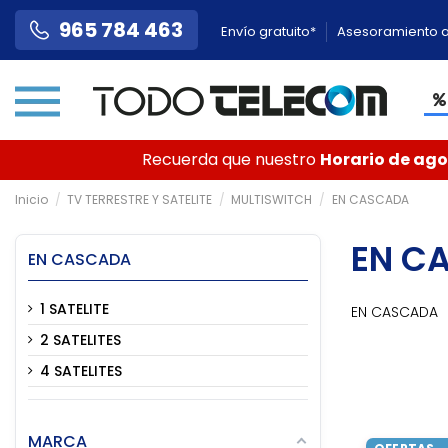
965 784 463
Envío gratuito*
Asesoramiento a
Recuerda que nuestro
Horario de agos
Inicio
TV TERRESTRE Y SATELITE
MULTISWITCH
EN CASCADA
EN C
EN CASCADA
1 SATELITE
EN CASCADA
2 SATELITES
4 SATELITES
MARCA