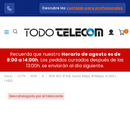
Descubre las
ventajas para profesionales
0
Recuerda que nuestro
Horario de agosto es de
8:00 a 14:00h
. Los pedidos cursados después de las
13:00h. se enviarán al día siguiente.
Inicio
CCTV
NVR
4
NVR 4ch IP PoE hasta 8Mpx, 80Mbps, H.265+,
1 HDD
Descatalogado por el fabricante