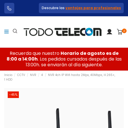
Descubre las
ventajas para profesionales
0
Recuerda que nuestro
Horario de agosto es de
8:00 a 14:00h
. Los pedidos cursados después de las
13:00h. se enviarán al día siguiente.
Inicio
CCTV
NVR
4
NVR 4ch IP Wifi hasta 2Mpx, 40Mbps, H.265+,
1 HDD
-45%