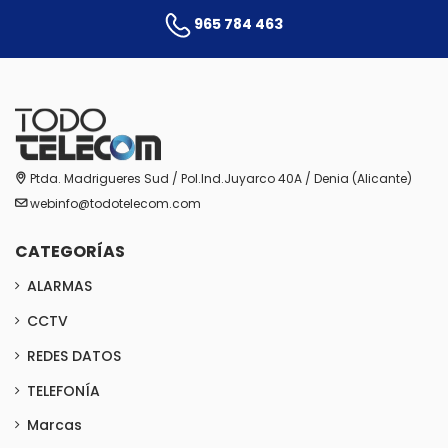
965 784 463
Ptda. Madrigueres Sud / Pol.Ind.Juyarco 40A / Denia (Alicante)
webinfo@todotelecom.com
CATEGORÍAS
ALARMAS
CCTV
REDES DATOS
TELEFONÍA
Marcas