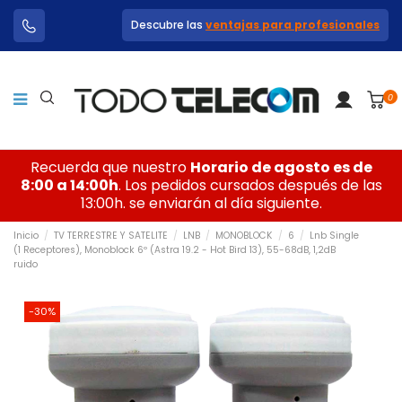
Descubre las
ventajas para profesionales
0
Recuerda que nuestro
Horario de agosto es de
8:00 a 14:00h
. Los pedidos cursados después de las
13:00h. se enviarán al día siguiente.
Inicio
TV TERRESTRE Y SATELITE
LNB
MONOBLOCK
6
Lnb Single
(1 Receptores), Monoblock 6º (Astra 19.2 - Hot Bird 13), 55-68dB, 1,2dB
ruido
-30%