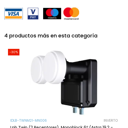
4 productos más en esta categoría
-30%
IDLB-TWNM21-MN006
INVERTO
Lnb Twin (2 Receptores), Monoblock 6º (Astra 19.2 -