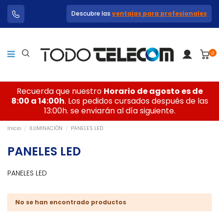
Descubre las
ventajas para profesionales
0
Recuerda que nuestro
Horario de agosto es de
8:00 a 14:00h
. Los pedidos cursados después de las
13:00h. se enviarán al día siguiente.
Inicio
ILUMINACIÓN
PANELES LED
PANELES LED
PANELES LED
No se han encontrado productos