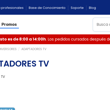
 profesionales
Base de Conocimiento
Soporte
Blog
Promos
to es de 8:00 a 14:00h
. Los pedidos cursados después de 
ONVERSORES
ADAPTADORES TV
TADORES TV
 TV