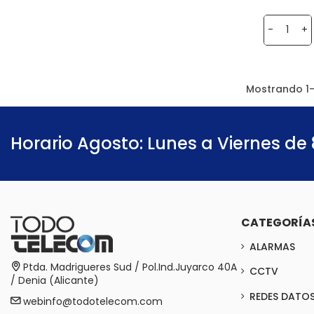
-
+
Mostrando 1-1
Horario Agosto: Lunes a Viernes de 
CATEGORÍA
ALARMAS
Ptda. Madrigueres Sud / Pol.Ind.Juyarco 40A
CCTV
/ Denia (Alicante)
REDES DATO
webinfo@todotelecom.com