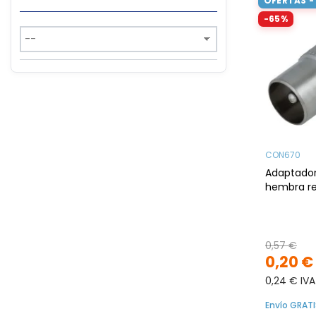
OFERTAS -
-65%
CON670
Adaptado
hembra r
0,57 €
0,20 €
0,24 € IVA
Envío GRATI