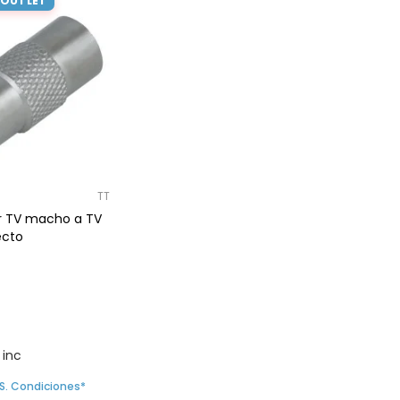
 OUTLET
TT
r TV macho a TV
ecto
 inc
S. Condiciones*