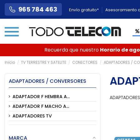
965 784 463
Envío gratuito*
Asesoramiento a
Recuerda que nuestro
Horario de agos
Inicio
TV TERRESTRE Y SATELITE
CONECTORES
ADAPTADORES / C
ADAP
ADAPTADORES / CONVERSORES
ADAPTADOR F HEMBRA A...
ADAPTADORES
ADAPTADOR F MACHO A...
ADAPTADORES TV
MARCA